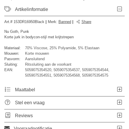
Artikelinformatie
Art.#
153DR16950Black
|
Merk
:
Banned
|
Share
Nu Goth, Punk
Korte jurk in bodycon-stijl met krijtstrepen
Materiaal:
70% Viscose, 25% Polyamide, 5% Elastaan
Mouwen:
Korte mouwen
Pasvorm:
Aansluitend
Sluiting:
Ritssluiting aan de voorkant
EAN:
5059075354520, 5059075354537, 5059075354544,
5059075354551, 5059075354568, 5059075354575
Maattabel
Stel een vraag
Reviews
Voorraadnotificatie