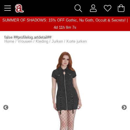
SUMMER OF SHADOWS: 15% OFF Gothic, Nu Goth, Occult & Secrets! |
4d 11h 8m 6s
false ##profilelog.artdetail##
Home
/
Vrouwen
/
Kleding
/
Jurken
/
Korte jurken