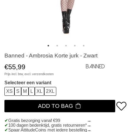
Banned - Ambrosia Korte jurk - Zwart
€55,99
Banned
Prijs incl. btw, excl.
verzendkosten
Selecteer een variant
XS
S
M
L
XL
2XL
ADD TO BAG
Gratis bezorging vanaf €99
100 dagen bedenktijd, gratis retourneren*
Spaar AttitudeCoins met iedere bestelling