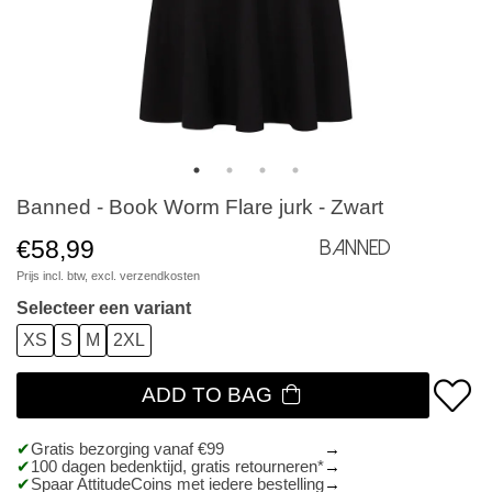
Banned - Book Worm Flare jurk - Zwart
€58,99
Banned
Prijs incl. btw, excl.
verzendkosten
Selecteer een variant
XS
S
M
2XL
ADD TO BAG
Gratis bezorging vanaf €99
100 dagen bedenktijd, gratis retourneren*
Spaar AttitudeCoins met iedere bestelling