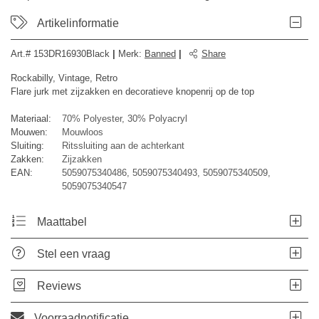
Artikelinformatie
Art.#
153DR16930Black
|
Merk
:
Banned
|
Share
Rockabilly, Vintage, Retro
Flare jurk met zijzakken en decoratieve knopenrij op de top
Materiaal:
70% Polyester, 30% Polyacryl
Mouwen:
Mouwloos
Sluiting:
Ritssluiting aan de achterkant
Zakken:
Zijzakken
EAN:
5059075340486, 5059075340493, 5059075340509,
5059075340547
Maattabel
Stel een vraag
Reviews
Voorraadnotificatie