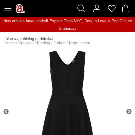
New arrivals have landed! Explore
Tripp NYC
,
Dark in Love
&
Pop Culture
Stationary
false ##profilelog.artdetail##
Home
/
Vrouwen
/
Kleding
/
Jurken
/
Korte jurken