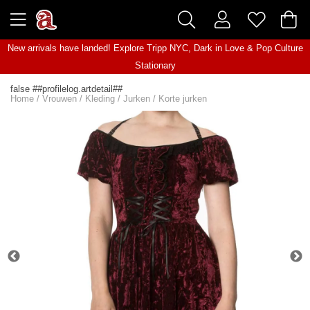
New arrivals have landed! Explore
Tripp NYC
,
Dark in Love
&
Pop Culture
Stationary
false ##profilelog.artdetail##
Home
/
Vrouwen
/
Kleding
/
Jurken
/
Korte jurken