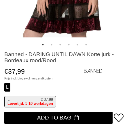
Banned - DARING UNTIL DAWN Korte jurk -
Bordeaux rood/Rood
€37,99
Banned
Prijs incl. btw, excl.
verzendkosten
L
L
€
37,99
Levertijd: 5-10 werkdagen
ADD TO BAG