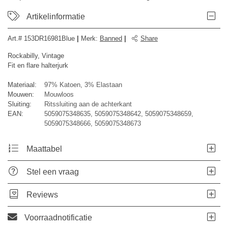
Artikelinformatie
Art.#
153DR16981Blue
|
Merk
:
Banned
|
Share
Rockabilly, Vintage
Fit en flare halterjurk
Materiaal:
97% Katoen, 3% Elastaan
Mouwen:
Mouwloos
Sluiting:
Ritssluiting aan de achterkant
EAN:
5059075348635, 5059075348642, 5059075348659,
5059075348666, 5059075348673
Maattabel
Stel een vraag
Reviews
Voorraadnotificatie