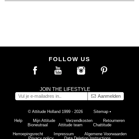
FOLLOW US
JOIN THE LIFESTYLE
Aanmelden
© Attitude Holland 1999 - 2026
Sitemap
•
Help
Mijn Attitude
Verzendkosten
Retourneren
Bioneutraal
Attitude team
Chattitude
Herroepingsrecht
Impressum
Algemene Voorwaarden
Privacy policy
Data Deletion Instructions