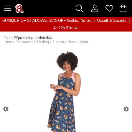
SUMMER OF SHADOWS: 15% OFF Gothic, Nu Goth, Occult & Secrets! |
4d 12h 31m 4s
false ##profilelog.artdetail##
Home
/
Vrouwen
/
Kleding
/
Jurken
/
Korte jurken