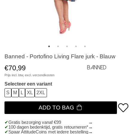
Banned - Portofino Living Flare jurk - Blauw
€70,99
Banned
Prijs incl. btw, excl.
verzendkosten
Selecteer een variant
S
M
L
XL
2XL
ADD TO BAG
Gratis bezorging vanaf €99
100 dagen bedenktijd, gratis retourneren*
Spaar AttitudeCoins met iedere bestelling