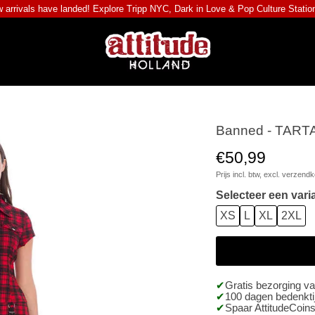
 arrivals have landed! Explore
Tripp NYC
,
Dark in Love
&
Pop Culture Statio
Banned - TARTA
€50,99
Prijs incl. btw, excl.
verzendk
Selecteer een vari
XS
L
XL
2XL
Gratis bezorging v
100 dagen bedenktij
Spaar AttitudeCoins