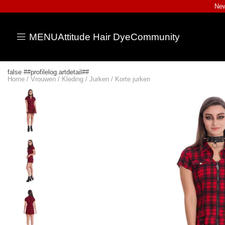
New
MENU
Attitude Hair Dye
Community
false ##profilelog.artdetail##
Home
/
Vrouwen
/
Kleding
/
Jurken
/
Korte jurken