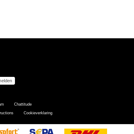
elden
eam
Chattitude
ructions
Cookieverklaring