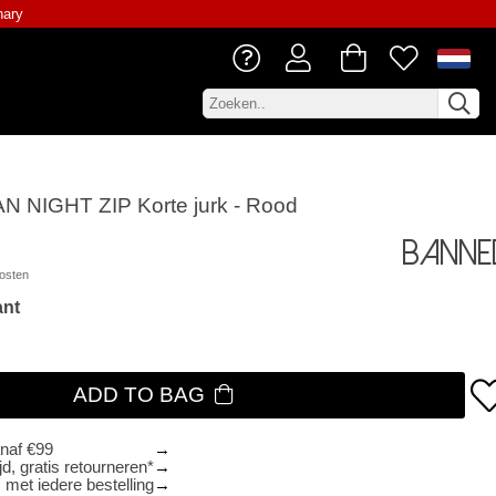
nary
N NIGHT ZIP Korte jurk - Rood
Banne
osten
ant
ADD TO BAG
anaf €99
d, gratis retourneren*
 met iedere bestelling