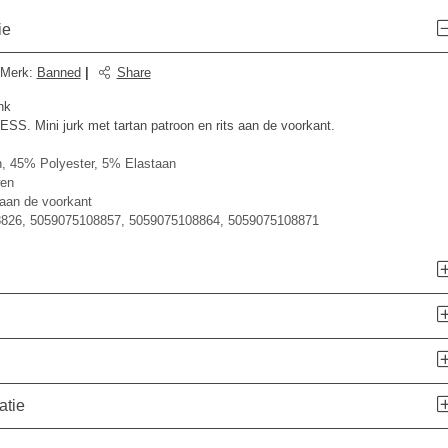
ie
Merk
:
Banned
|
Share
nk
. Mini jurk met tartan patroon en rits aan de voorkant.
, 45% Polyester, 5% Elastaan
en
 aan de voorkant
826, 5059075108857, 5059075108864, 5059075108871
atie