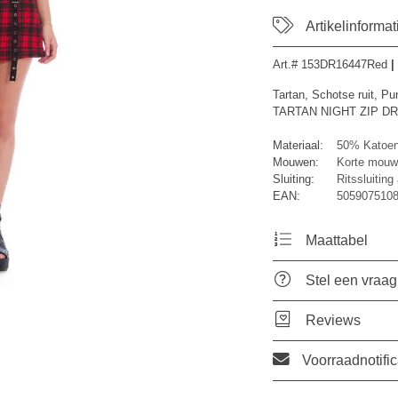
Artikelinformat
Art.#
153DR16447Red
|
Tartan, Schotse ruit, Pu
TARTAN NIGHT ZIP DRESS
Materiaal:
50% Katoen
Mouwen:
Korte mouw
Sluiting:
Ritssluiting
EAN:
5059075108
Maattabel
Stel een vraag
Reviews
Voorraadnotific