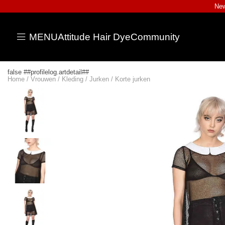
New
MENU
Attitude Hair Dye
Community
false ##profilelog.artdetail##
Home
/
Vrouwen
/
Kleding
/
Jurken
/
Korte jurken