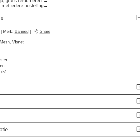
d, gratis retourneren*
 met iedere bestelling
ie
|
Merk
:
Banned
|
Share
 Mesh, Visnet
ster
en
3751
atie