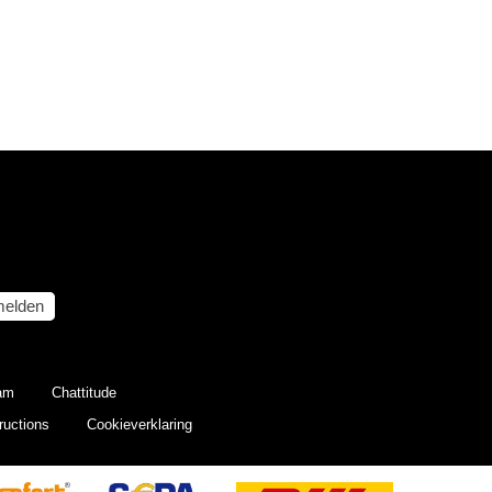
elden
eam
Chattitude
ructions
Cookieverklaring