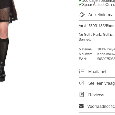
100 dagen bedenktij
Spaar AttitudeCoins
Artikelinformat
Art.#
153DR16322Black
Nu Goth, Punk, Gothic,
Banned.
Materiaal:
100% Polye
Mouwen:
Korte mouw
EAN:
505907505
Maattabel
Stel een vraag
Reviews
Voorraadnotific