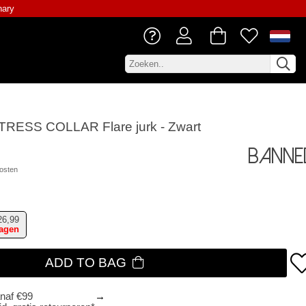
nary
RESS COLLAR Flare jurk - Zwart
Banne
osten
26,99
dagen
ADD TO BAG
anaf €99