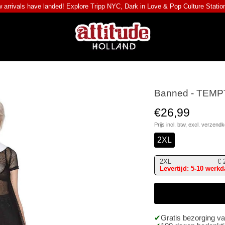
 arrivals have landed! Explore
Tripp NYC
,
Dark in Love
&
Pop Culture Statio
Banned - TEMPT
€26,99
Prijs incl. btw, excl.
verzendk
2XL
2XL
€
Levertijd: 5-10 werk
Gratis bezorging v