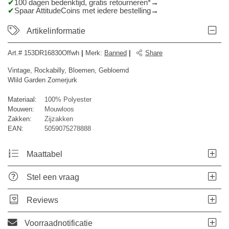
100 dagen bedenktijd, gratis retourneren*
Spaar AttitudeCoins met iedere bestelling
Artikelinformatie
Art.#
153DR16830Offwh
|
Merk
:
Banned
|
Share
Vintage, Rockabilly, Bloemen, Gebloemd
Wlild Garden Zomerjurk
Materiaal:
100% Polyester
Mouwen:
Mouwloos
Zakken:
Zijzakken
EAN:
5059075278888
Maattabel
Stel een vraag
Reviews
Voorraadnotificatie