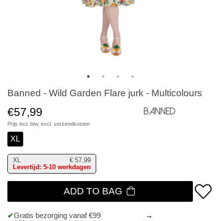
Banned - Wild Garden Flare jurk - Multicolours
€57,99
Banned
Prijs incl. btw, excl.
verzendkosten
XL
XL
€
57,99
Levertijd: 5-10 werkdagen
ADD TO BAG
Gratis bezorging vanaf €99