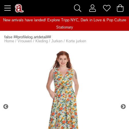
New arrivals have landed! Explore
Tripp NYC
,
Dark in Love
&
Pop Culture
Stationary
false ##profilelog.artdetail##
Home
/
Vrouwen
/
Kleding
/
Jurken
/
Korte jurken