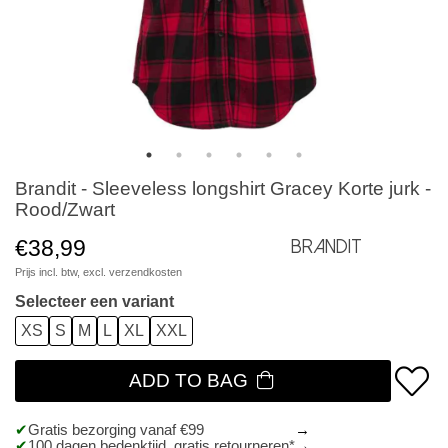
Brandit - Sleeveless longshirt Gracey Korte jurk -
Rood/Zwart
€38,99
Brandit
Prijs incl. btw, excl.
verzendkosten
Selecteer een variant
XS
S
M
L
XL
XXL
ADD TO BAG
Gratis bezorging vanaf €99
100 dagen bedenktijd, gratis retourneren*