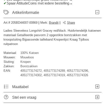
Spaar AttitudeCoins met iedere bestelling
Artikelinformatie
Art.#
205BD44007-00869
|
Merk
:
Brandit
|
Share
Ladies Sleeveless Longshirt Gracey red/black. Huidvriendelijk katoenen
materiaal Getailleerde pasvorm 2 opgestikte borstzakken met
knoopsluiting Bijpassende tailleband Knopenlijst Kraag Tijdloos
ruitpatroon
Materiaal:
100% Katoen
Mouwen:
Mouwloos
Sluiting:
Knopen
Zakken:
Borstzakken
EAN:
4051773174272, 4051773174289, 4051773174296,
4051773174302, 4051773174319, 4051773174326
Maattabel
Stel een vraag