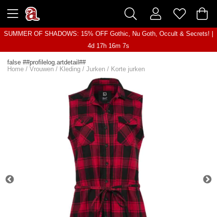
SUMMER OF SHADOWS: 15% OFF Gothic, Nu Goth, Occult & Secrets! |
4d 17h 16m 7s
false ##profilelog.artdetail##
Home
/
Vrouwen
/
Kleding
/
Jurken
/
Korte jurken