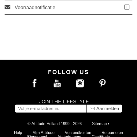
Voorraadnotificatie
FOLLOW US
JOIN THE LIFESTYLE
Aanmelden
© Attitude Holland 1999 - 2026
Sitemap
•
Help
Mijn Attitude
Verzendkosten
Retourneren
Bioneutraal
Attitude team
Chattitude