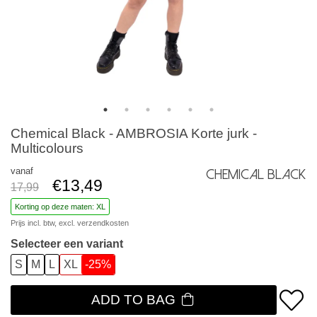
Chemical Black - AMBROSIA Korte jurk -
Multicolours
vanaf
Chemical Black
€13,49
17,99
Korting op deze maten: XL
Prijs incl. btw, excl.
verzendkosten
Selecteer een variant
S
M
L
XL
-25%
ADD TO BAG