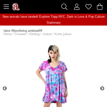
New arrivals have landed! Explore
Tripp NYC
,
Dark in Love
&
Pop Culture
Stationary
false ##profilelog.artdetail##
Home
/
Vrouwen
/
Kleding
/
Jurken
/
Korte jurken