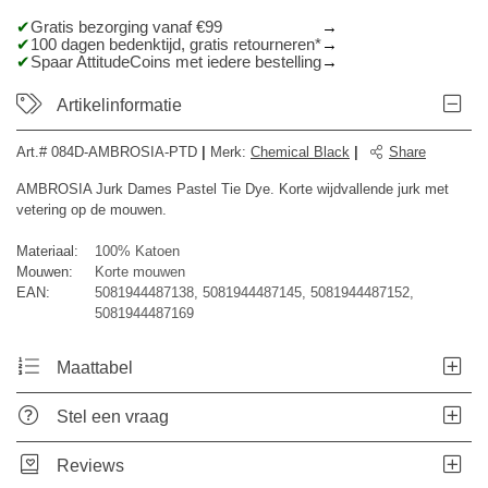
Gratis bezorging vanaf €99
100 dagen bedenktijd, gratis retourneren*
Spaar AttitudeCoins met iedere bestelling
Artikelinformatie
Art.#
084D-AMBROSIA-PTD
|
Merk
:
Chemical Black
|
Share
AMBROSIA Jurk Dames Pastel Tie Dye. Korte wijdvallende jurk met
vetering op de mouwen.
Materiaal:
100% Katoen
Mouwen:
Korte mouwen
EAN:
5081944487138, 5081944487145, 5081944487152,
5081944487169
Maattabel
Stel een vraag
Reviews