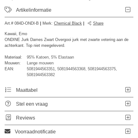
Artikelinformatie
Art.#
084D-ONDI-B
|
Merk
:
Chemical Black
|
Share
Kawaii, Emo
ONDINE Jurk Dames Zwart Overgooi jurk met zwarte vetering aan de
achterkant. Top niet meegeleverd.
Materiaal:
95% Katoen, 5% Elastaan
Mouwen:
Lange mouwen
EAN:
5081944563351, 5081944563368, 5081944563375,
5081944563382
Maattabel
Stel een vraag
Reviews
Voorraadnotificatie