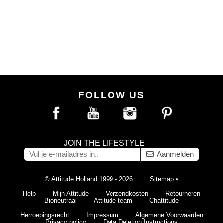
FOLLOW US
JOIN THE LIFESTYLE
Aanmelden
© Attitude Holland 1999 - 2026
Sitemap
•
Help
Mijn Attitude
Verzendkosten
Retourneren
Bioneutraal
Attitude team
Chattitude
Herroepingsrecht
Impressum
Algemene Voorwaarden
Privacy policy
Data Deletion Instructions