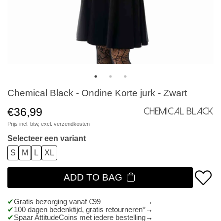
Chemical Black - Ondine Korte jurk - Zwart
€36,99
Chemical Black
Prijs incl. btw, excl.
verzendkosten
Selecteer een variant
S
M
L
XL
ADD TO BAG
Gratis bezorging vanaf €99
100 dagen bedenktijd, gratis retourneren*
Spaar AttitudeCoins met iedere bestelling