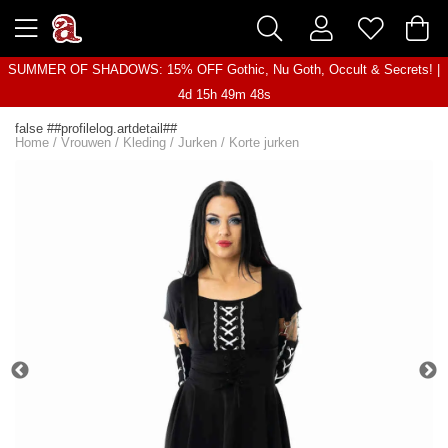
SUMMER OF SHADOWS: 15% OFF Gothic, Nu Goth, Occult & Secrets! |
4d 15h 49m 48s
false ##profilelog.artdetail##
Home
/
Vrouwen
/
Kleding
/
Jurken
/
Korte jurken