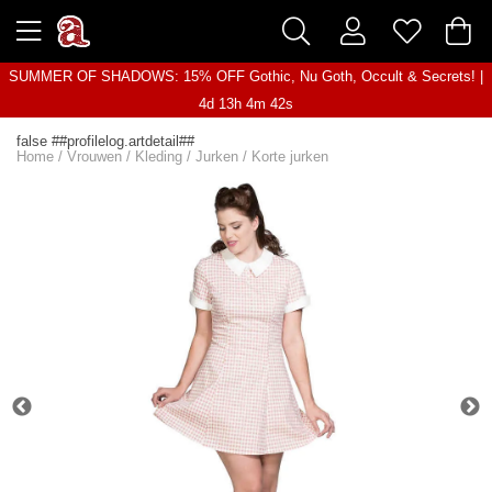
SUMMER OF SHADOWS: 15% OFF Gothic, Nu Goth, Occult & Secrets! |
4d 13h 4m 42s
false ##profilelog.artdetail##
Home
/
Vrouwen
/
Kleding
/
Jurken
/
Korte jurken