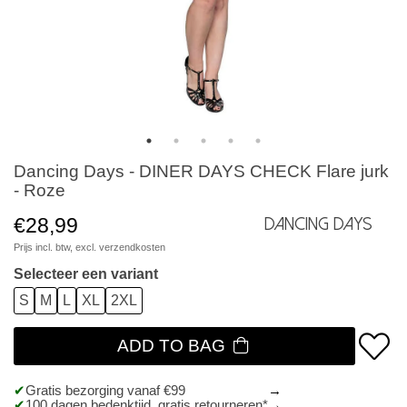
Dancing Days - DINER DAYS CHECK Flare jurk
- Roze
€28,99
Dancing Days
Prijs incl. btw, excl.
verzendkosten
Selecteer een variant
S
M
L
XL
2XL
ADD TO BAG
Gratis bezorging vanaf €99
100 dagen bedenktijd, gratis retourneren*