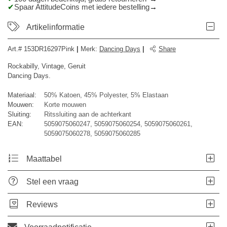
Spaar AttitudeCoins met iedere bestelling
Artikelinformatie
Art.#
153DR16297Pink
|
Merk
:
Dancing Days
|
Share
Rockabilly, Vintage, Geruit
Dancing Days.
Materiaal:
50% Katoen, 45% Polyester, 5% Elastaan
Mouwen:
Korte mouwen
Sluiting:
Ritssluiting aan de achterkant
EAN:
5059075060247, 5059075060254, 5059075060261,
5059075060278, 5059075060285
Maattabel
Stel een vraag
Reviews