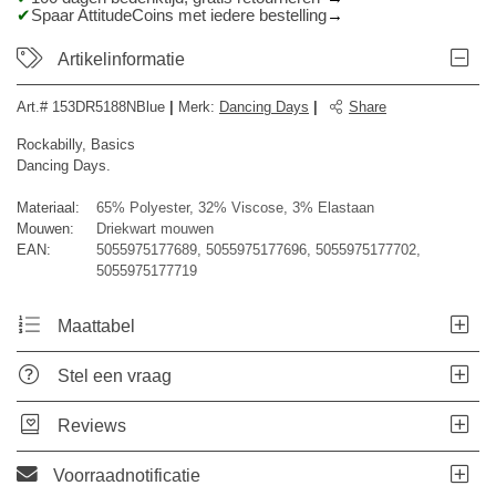
Spaar AttitudeCoins met iedere bestelling
Artikelinformatie
Art.#
153DR5188NBlue
|
Merk
:
Dancing Days
|
Share
Rockabilly, Basics
Dancing Days.
Materiaal:
65% Polyester, 32% Viscose, 3% Elastaan
Mouwen:
Driekwart mouwen
EAN:
5055975177689, 5055975177696, 5055975177702,
5055975177719
Maattabel
Stel een vraag
Reviews
Voorraadnotificatie