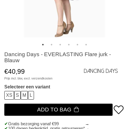
Dancing Days - EVERLASTING Flare jurk -
Blauw
€40,99
Dancing Days
Prijs incl. btw, excl.
verzendkosten
Selecteer een variant
XS
S
M
L
ADD TO BAG
Gratis bezorging vanaf €99
100 dagen bedenktijd, gratis retourneren*