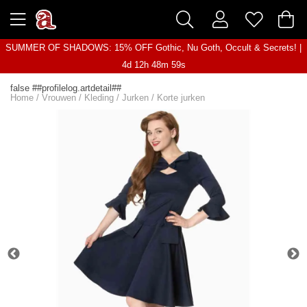
SUMMER OF SHADOWS: 15% OFF Gothic, Nu Goth, Occult & Secrets! |
4d 12h 48m 59s
false ##profilelog.artdetail##
Home
/
Vrouwen
/
Kleding
/
Jurken
/
Korte jurken