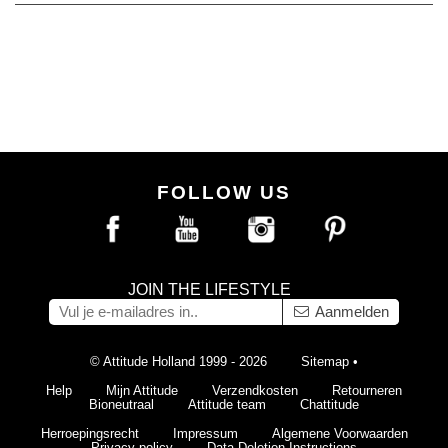
FOLLOW US
JOIN THE LIFESTYLE
Aanmelden
© Attitude Holland 1999 - 2026
Sitemap
•
Help
Mijn Attitude
Verzendkosten
Retourneren
Bioneutraal
Attitude team
Chattitude
Herroepingsrecht
Impressum
Algemene Voorwaarden
Privacy policy
Data Deletion Instructions