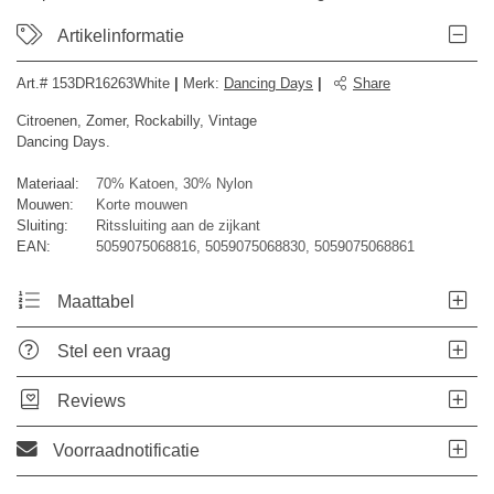
Artikelinformatie
Art.#
153DR16263White
|
Merk
:
Dancing Days
|
Share
Citroenen, Zomer, Rockabilly, Vintage
Dancing Days.
Materiaal:
70% Katoen, 30% Nylon
Mouwen:
Korte mouwen
Sluiting:
Ritssluiting aan de zijkant
EAN:
5059075068816, 5059075068830, 5059075068861
Maattabel
Stel een vraag
Reviews
Voorraadnotificatie