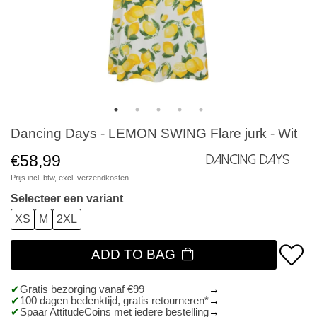
Dancing Days - LEMON SWING Flare jurk - Wit
€58,99
Dancing Days
Prijs incl. btw, excl.
verzendkosten
Selecteer een variant
XS
M
2XL
ADD TO BAG
Gratis bezorging vanaf €99
100 dagen bedenktijd, gratis retourneren*
Spaar AttitudeCoins met iedere bestelling