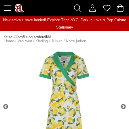
New arrivals have landed! Explore
Tripp NYC
,
Dark in Love
&
Pop Culture
Stationary
false ##profilelog.artdetail##
Home
/
Vrouwen
/
Kleding
/
Jurken
/
Korte jurken