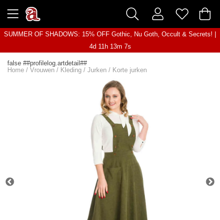
SUMMER OF SHADOWS: 15% OFF Gothic, Nu Goth, Occult & Secrets! |
4d 11h 13m 7s
false ##profilelog.artdetail##
Home
/
Vrouwen
/
Kleding
/
Jurken
/
Korte jurken