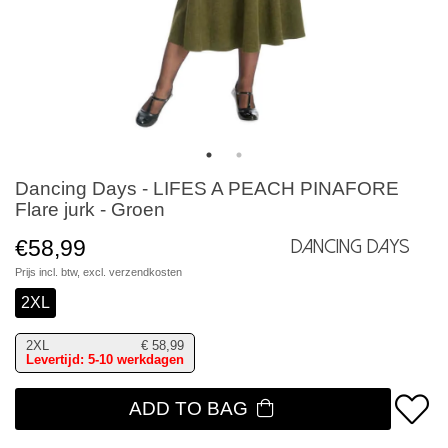
Dancing Days - LIFES A PEACH PINAFORE
Flare jurk - Groen
€58,99
Dancing Days
Prijs incl. btw, excl.
verzendkosten
2XL
2XL
€
58,99
Levertijd: 5-10 werkdagen
ADD TO BAG