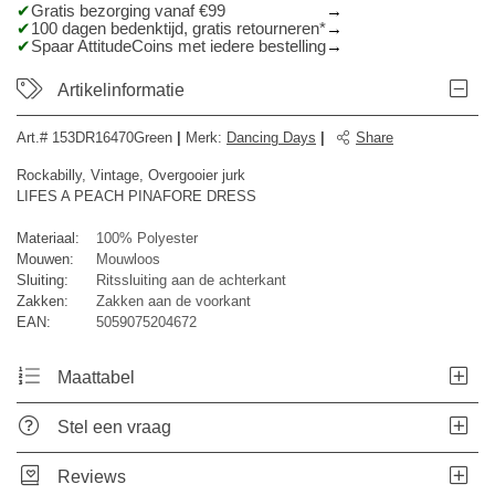
Gratis bezorging vanaf €99
100 dagen bedenktijd, gratis retourneren*
Spaar AttitudeCoins met iedere bestelling
Artikelinformatie
Art.#
153DR16470Green
|
Merk
:
Dancing Days
|
Share
Rockabilly, Vintage, Overgooier jurk
LIFES A PEACH PINAFORE DRESS
Materiaal:
100% Polyester
Mouwen:
Mouwloos
Sluiting:
Ritssluiting aan de achterkant
Zakken:
Zakken aan de voorkant
EAN:
5059075204672
Maattabel
Stel een vraag
Reviews