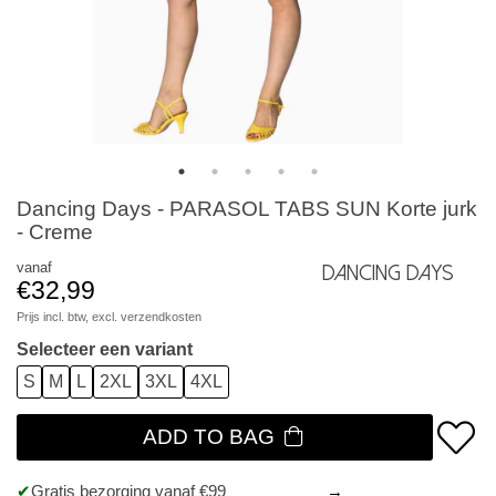
Dancing Days - PARASOL TABS SUN Korte jurk
- Creme
vanaf
Dancing Days
€32,99
Prijs incl. btw, excl.
verzendkosten
Selecteer een variant
S
M
L
2XL
3XL
4XL
ADD TO BAG
Gratis bezorging vanaf €99