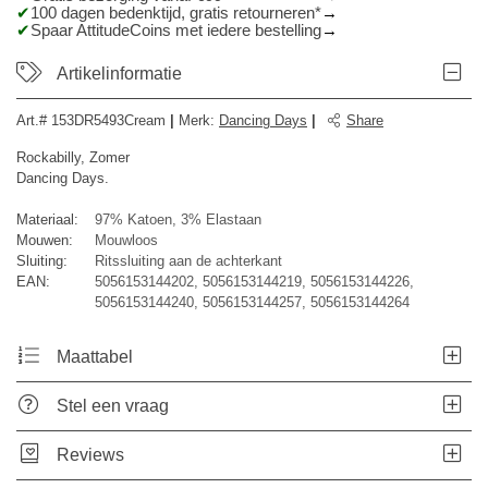
100 dagen bedenktijd, gratis retourneren*
Spaar AttitudeCoins met iedere bestelling
Artikelinformatie
Art.#
153DR5493Cream
|
Merk
:
Dancing Days
|
Share
Rockabilly, Zomer
Dancing Days.
Materiaal:
97% Katoen, 3% Elastaan
Mouwen:
Mouwloos
Sluiting:
Ritssluiting aan de achterkant
EAN:
5056153144202, 5056153144219, 5056153144226,
5056153144240, 5056153144257, 5056153144264
Maattabel
Stel een vraag
Reviews