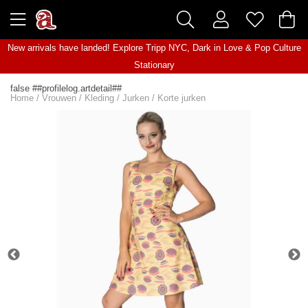
New arrivals have landed! Explore
Tripp NYC
,
Dark in Love
&
Pop Culture
Stationary
false ##profilelog.artdetail##
Home
/
Vrouwen
/
Kleding
/
Jurken
/
Korte jurken