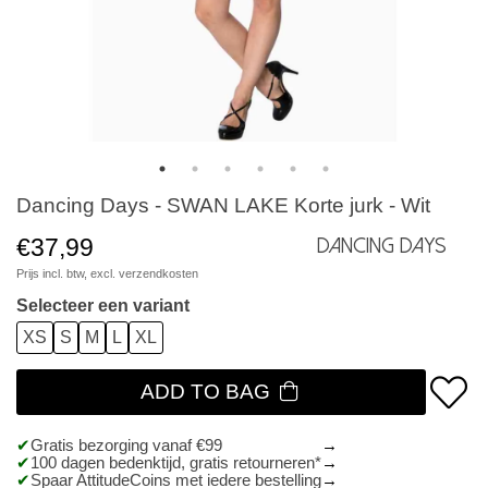
Dancing Days - SWAN LAKE Korte jurk - Wit
€37,99
Dancing Days
Prijs incl. btw, excl.
verzendkosten
Selecteer een variant
XS
S
M
L
XL
ADD TO BAG
Gratis bezorging vanaf €99
100 dagen bedenktijd, gratis retourneren*
Spaar AttitudeCoins met iedere bestelling