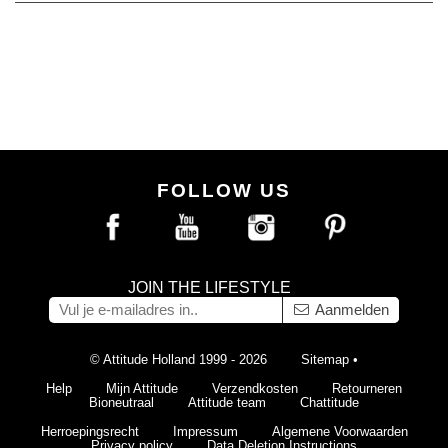
FOLLOW US
JOIN THE LIFESTYLE
Aanmelden
© Attitude Holland 1999 - 2026
Sitemap
•
Help
Mijn Attitude
Verzendkosten
Retourneren
Bioneutraal
Attitude team
Chattitude
Herroepingsrecht
Impressum
Algemene Voorwaarden
Privacy policy
Data Deletion Instructions