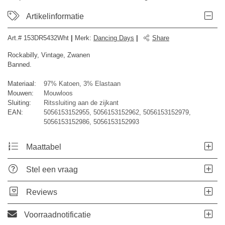
Artikelinformatie
Art.#
153DR5432Wht
|
Merk
:
Dancing Days
|
Share
Rockabilly, Vintage, Zwanen
Banned.
Materiaal:
97% Katoen, 3% Elastaan
Mouwen:
Mouwloos
Sluiting:
Ritssluiting aan de zijkant
EAN:
5056153152955, 5056153152962, 5056153152979,
5056153152986, 5056153152993
Maattabel
Stel een vraag
Reviews
Voorraadnotificatie