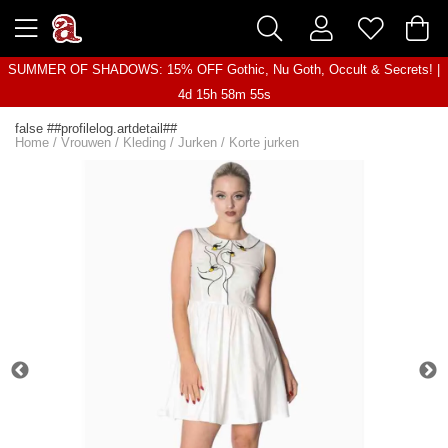
SUMMER OF SHADOWS: 15% OFF Gothic, Nu Goth, Occult & Secrets! |
4d 15h 58m 55s
false ##profilelog.artdetail##
Home
/
Vrouwen
/
Kleding
/
Jurken
/
Korte jurken