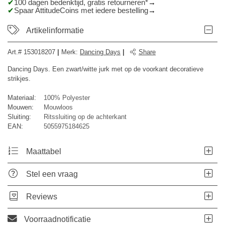
100 dagen bedenktijd, gratis retourneren*
Spaar AttitudeCoins met iedere bestelling
Artikelinformatie
Art.#
153018207
|
Merk
:
Dancing Days
|
Share
Dancing Days. Een zwart/witte jurk met op de voorkant decoratieve
strikjes.
Materiaal:
100% Polyester
Mouwen:
Mouwloos
Sluiting:
Ritssluiting op de achterkant
EAN:
5055975184625
Maattabel
Stel een vraag
Reviews
Voorraadnotificatie