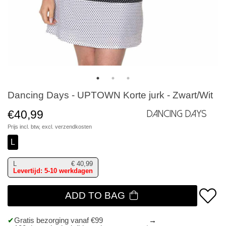
Dancing Days - UPTOWN Korte jurk - Zwart/Wit
€40,99
Dancing Days
Prijs incl. btw, excl.
verzendkosten
L
L
€
40,99
Levertijd: 5-10 werkdagen
ADD TO BAG
Gratis bezorging vanaf €99