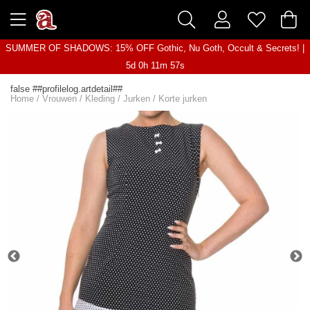
SUMMER OF SHADOWS: 15% OFF Gothic, Nu Goth, Occult & Secrets! |
5d 0h 11m 57s
false ##profilelog.artdetail##
Home
/
Vrouwen
/
Kleding
/
Jurken
/
Korte jurken