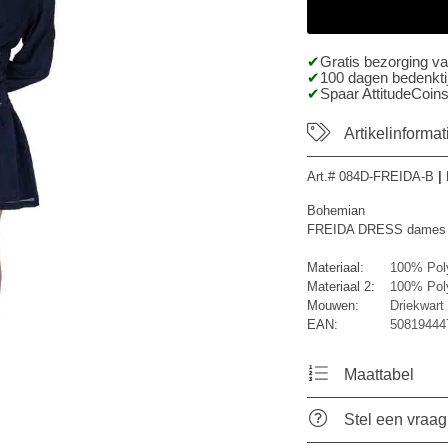
Gratis bezorging v
100 dagen bedenktij
Spaar AttitudeCoins
Artikelinformat
Art.#
084D-FREIDA-B
|
Bohemian
FREIDA DRESS dames zwar
Materiaal:
100% Pol
Materiaal 2:
100% Pol
Mouwen:
Driekwar
EAN:
50819444
Maattabel
Stel een vraag