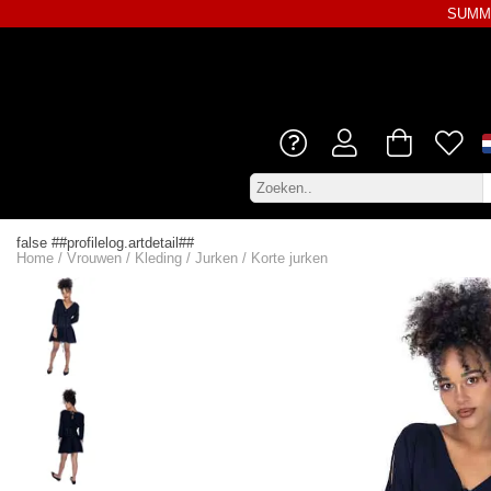
SUMME
false ##profilelog.artdetail##
Home
/
Vrouwen
/
Kleding
/
Jurken
/
Korte jurken