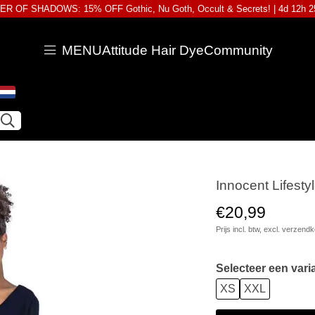
R OF SHADOWS: 15% OFF Gothic, Nu Goth, Occult & Secrets! |
4d 12h 
MENU
Attitude Hair Dye
Community
Innocent Lifesty
€20,99
Prijs incl. btw, excl.
verzendk
Selecteer een vari
XS
XXL