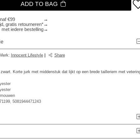
ADD TO BAG
anaf €99
d, gratis retourneren*
 met iedere bestelling
ie
Merk
:
Innocent Lifestyle
|
Share
t. Korte jurk met middenstuk dat lijkt op een brede tailleriem met veterin
yester
yester
t mouwen
71199, 5081944471243