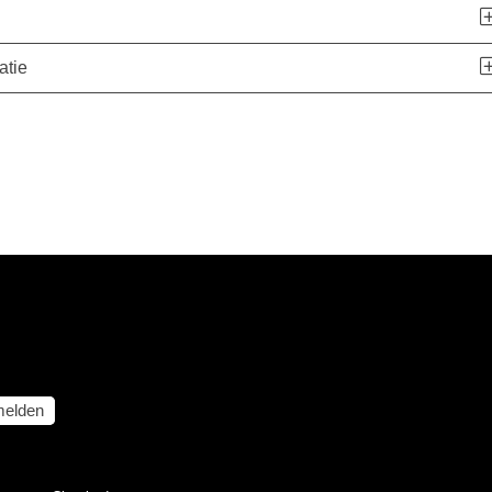
atie
elden