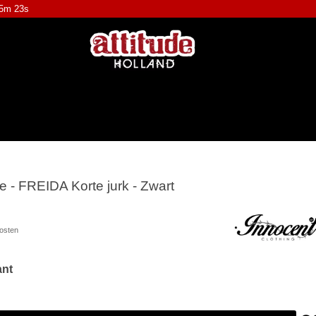
25m 23s
le - FREIDA Korte jurk - Zwart
osten
ant