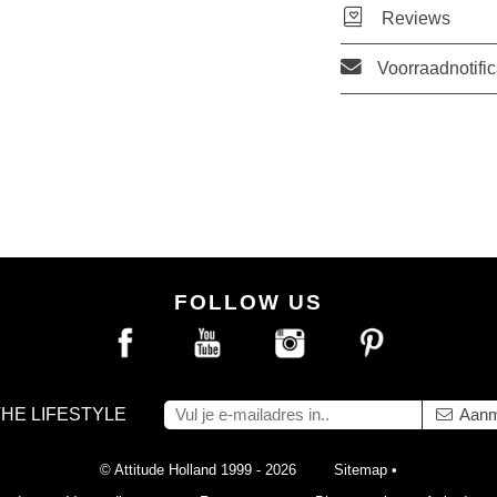
Reviews
Voorraadnotific
FOLLOW US
THE LIFESTYLE
Aanm
© Attitude Holland 1999 - 2026
Sitemap
•