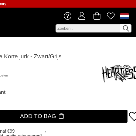
nary
 Korte jurk - Zwart/Grijs
osten
ant
ADD TO BAG
anaf €99