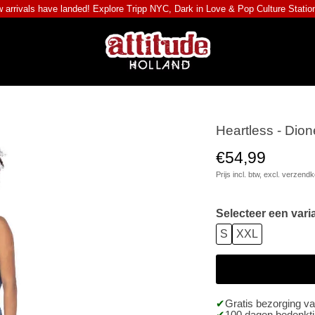
 arrivals have landed! Explore
Tripp NYC
,
Dark in Love
&
Pop Culture Statio
Heartless - Dione
€54,99
Prijs incl. btw, excl.
verzendk
Selecteer een vari
S
XXL
Gratis bezorging v