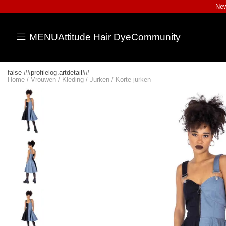
New
MENU
Attitude Hair Dye
Community
false ##profilelog.artdetail##
Home
/
Vrouwen
/
Kleding
/
Jurken
/
Korte jurken