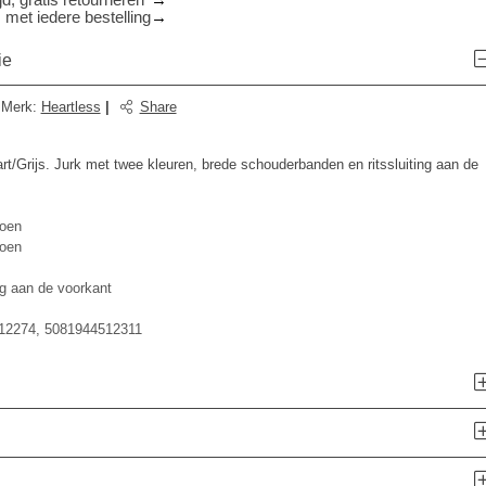
d, gratis retourneren*
 met iedere bestelling
ie
Merk
:
Heartless
|
Share
/Grijs. Jurk met twee kleuren, brede schouderbanden en ritssluiting aan de
oen
oen
ng aan de voorkant
12274, 5081944512311