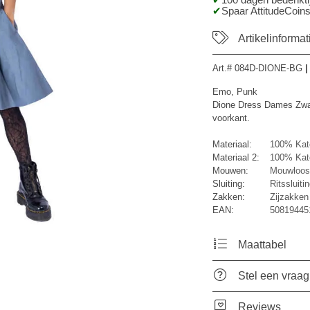
100 dagen bedenktij
Spaar AttitudeCoins
Artikelinformat
Art.#
084D-DIONE-BG
|
Emo, Punk
Dione Dress Dames Zwart
voorkant.
Materiaal:
100% Kat
Materiaal 2:
100% Kat
Mouwen:
Mouwloos
Sluiting:
Ritssluiti
Zakken:
Zijzakken
EAN:
50819445
Maattabel
Stel een vraag
Reviews