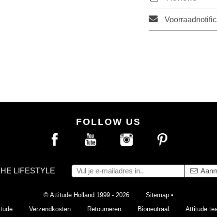
Voorraadnotific
FOLLOW US
THE LIFESTYLE
Aanm
© Attitude Holland 1999 - 2026
Sitemap
•
itude
Verzendkosten
Retourneren
Bioneutraal
Attitude t