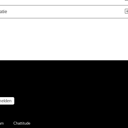
atie
elden
eam
Chattitude