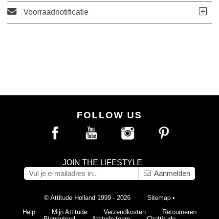
Voorraadnotificatie
FOLLOW US
JOIN THE LIFESTYLE
Aanmelden
© Attitude Holland 1999 - 2026
Sitemap
•
Help
Mijn Attitude
Verzendkosten
Retourneren
Bioneutraal
Attitude team
Chattitude