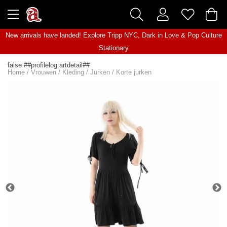
New arrivals have landed! Explore
Tripp NYC
,
Dark in Love
&
Pop Culture
Stationary
false ##profilelog.artdetail##
Home
/
Vrouwen
/
Kleding
/
Jurken
/
Korte jurken