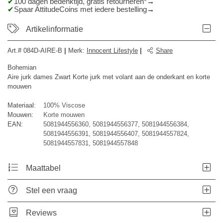
100 dagen bedenktijd, gratis retourneren*
Spaar AttitudeCoins met iedere bestelling
Artikelinformatie
Art.#
084D-AIRE-B
|
Merk
:
Innocent Lifestyle
|
Share
Bohemian
Aire jurk dames Zwart Korte jurk met volant aan de onderkant en korte
mouwen
Materiaal:
100% Viscose
Mouwen:
Korte mouwen
EAN:
5081944556360, 5081944556377, 5081944556384,
5081944556391, 5081944556407, 5081944557824,
5081944557831, 5081944557848
Maattabel
Stel een vraag
Reviews