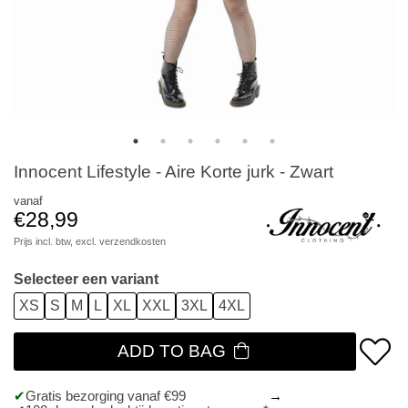
Innocent Lifestyle - Aire Korte jurk - Zwart
vanaf
€28,99
Prijs incl. btw, excl.
verzendkosten
Selecteer een variant
XS
S
M
L
XL
XXL
3XL
4XL
ADD TO BAG
Gratis bezorging vanaf €99