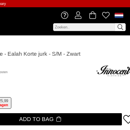
nary
e - Ealah Korte jurk - S/M - Zwart
osten
25,99
dagen
ADD TO BAG