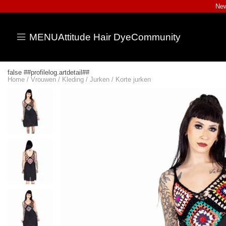
New
MENU
Attitude Hair Dye
Community
false ##profilelog.artdetail##
Home
/
Vrouwen
/
Kleding
/
Jurken
/
Korte jurken