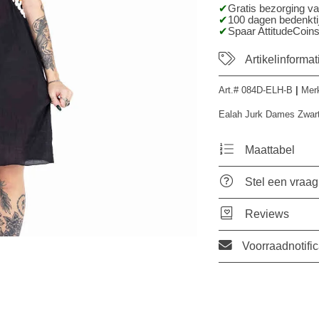
Gratis bezorging v
100 dagen bedenktij
Spaar AttitudeCoins
Artikelinformat
Art.#
084D-ELH-B
|
Mer
Ealah Jurk Dames Zwar
Maattabel
Stel een vraag
Reviews
Voorraadnotific