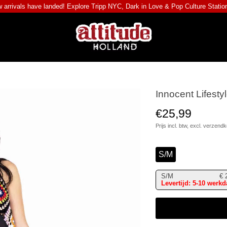
 arrivals have landed! Explore
Tripp NYC
,
Dark in Love
&
Pop Culture Statio
Innocent Lifestyl
€25,99
Prijs incl. btw, excl.
verzendk
S/M
S/M
€
Levertijd: 5-10 werk