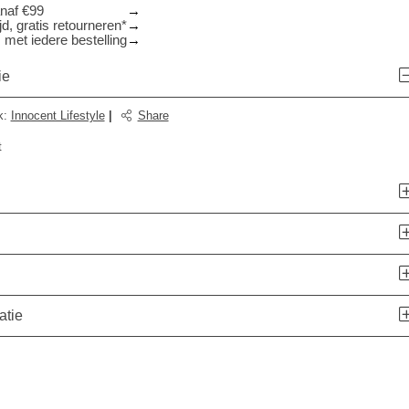
anaf €99
d, gratis retourneren*
 met iedere bestelling
ie
k
:
Innocent Lifestyle
|
Share
t
atie