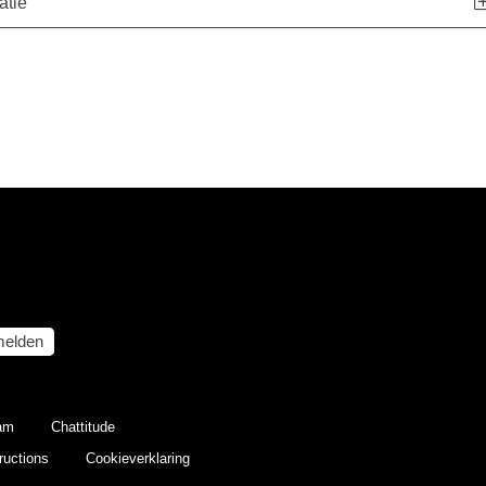
atie
elden
eam
Chattitude
ructions
Cookieverklaring