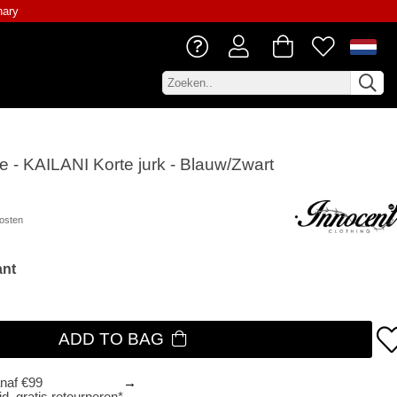
nary
le - KAILANI Korte jurk - Blauw/Zwart
osten
ant
ADD TO BAG
anaf €99