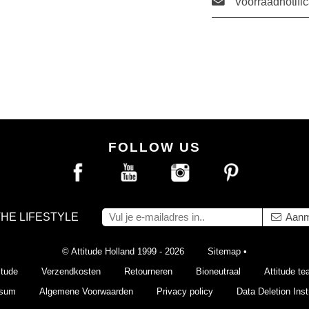
Voorraadnotific
FOLLOW US
THE LIFESTYLE
Aanm
© Attitude Holland 1999 - 2026
Sitemap
•
itude
Verzendkosten
Retourneren
Bioneutraal
Attitude t
ssum
Algemene Voorwaarden
Privacy policy
Data Deletion Inst