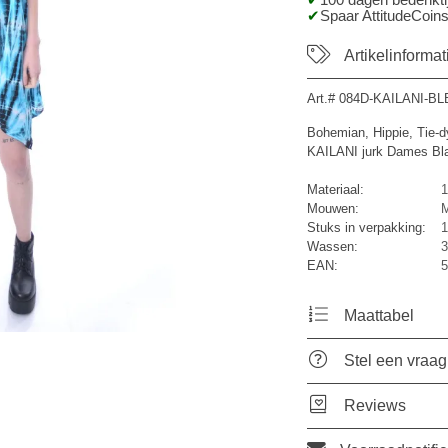
100 dagen bedenktij
Spaar AttitudeCoins
Artikelinformat
Art.#
084D-KAILANI-BL
Bohemian, Hippie, Tie-d
KAILANI jurk Dames Bl
Materiaal:
1
Mouwen:
M
Stuks in verpakking:
1
Wassen:
3
EAN:
5
Maattabel
Stel een vraag
Reviews