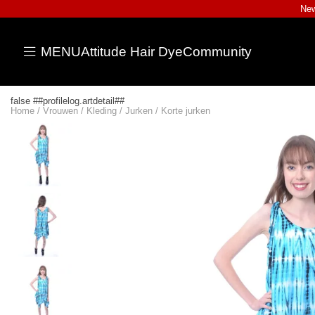
New
MENU
Attitude Hair Dye
Community
false ##profilelog.artdetail##
Home
/
Vrouwen
/
Kleding
/
Jurken
/
Korte jurken