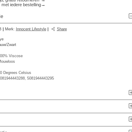
d, gratis retourneren*
 met iedere bestelling
ie
B
|
Merk
:
Innocent Lifestyle
|
Share
ye
auw/Zwart
00% Viscose
ouwloos
0 Degrees Celsius
081944443288, 5081944443295