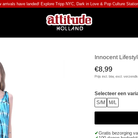
 arrivals have landed! Explore
Tripp NYC
,
Dark in Love
&
Pop Culture Statio
Innocent Lifesty
€8,99
Prijs incl. btw, excl.
verzendk
Selecteer een vari
S/M
M/L
Gratis bezorging v