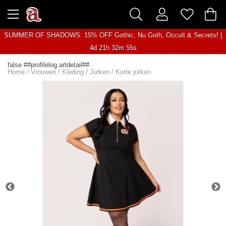
SUMMER OF SHADOWS: 15% OFF Gothic, Nu Goth, Occult & Secrets! |
4d 21h 32m 55s
false ##profilelog.artdetail##
Home
/
Vrouwen
/
Kleding
/
Jurken
/
Korte jurken