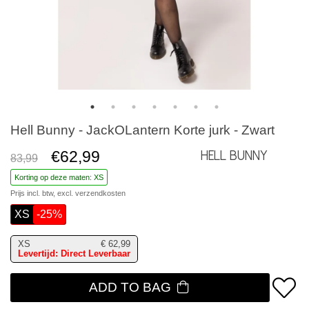
Hell Bunny - JackOLantern Korte jurk - Zwart
€62,99
Hell Bunny
83,99
Korting op deze maten: XS
Prijs incl. btw, excl.
verzendkosten
XS
-25%
XS
€
62,99
Levertijd: Direct Leverbaar
ADD TO BAG