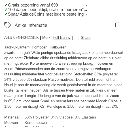
Gratis bezorging vanaf €99
100 dagen bedenktijd, gratis retourneren*
Spaar AttitudeCoins met iedere bestelling
Artikelinformatie
Art.#
074H40422BLK
|
Merk
:
Hell Bunny
|
Share
Jack-O-Lantern, Pompoen, Halloween
Zwarte mini-jurk Witte puntige opstaande kraag Jack-o-lanternborduursel
op de borst Zichtbare dikke ritssluiting middenvoor op de borst in zilver
met ringtrekker Korte mouwen Oranje streep op kraag, mouwen en
zoom Prinsessennaden aan de zoom voor vormgeving Verborgen
ritssluiting middenachter voor bevestiging Stofgehalte: 63% polyester
34% viscose 3% elastaan Pasvormadvies: De stof rekt zeer licht uit.
Houd je aan de maatvoering die wordt geadviseerd in de maattabel voor
buste, taille en heupen. Als je tussen twee maten in zit, kies dan een
maat groter. Lengte: De lengte van de jurk van middenachter tot zoom
is 85,5 cm voor maat Small en neemt iets toe per maat Model: Chloe is
1,80 meter en draagt ​​XS, Penelope is 1,80 meter en draagt ​​maat 2XL
Materiaal:
63% Polyester, 34% Viscose, 3% Elastaan
Mouwen:
Korte mouwen