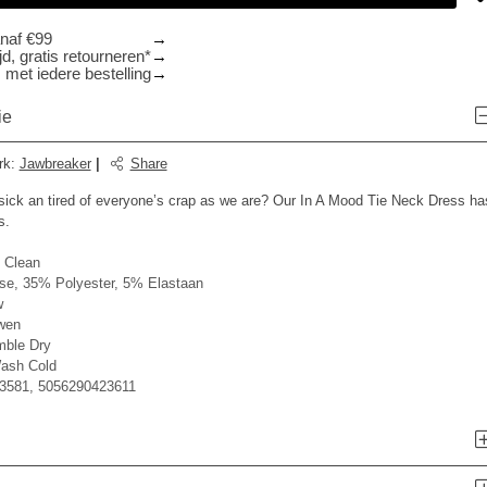
anaf €99
d, gratis retourneren*
 met iedere bestelling
ie
rk
:
Jawbreaker
|
Share
sick an tired of everyone’s crap as we are? Our In A Mood Tie Neck Dress ha
s.
 Clean
e, 35% Polyester, 5% Elastaan
w
wen
mble Dry
ash Cold
3581, 5056290423611