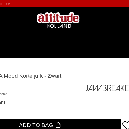
9m 55s
A Mood Korte jurk - Zwart
Jawbreake
osten
ant
ADD TO BAG