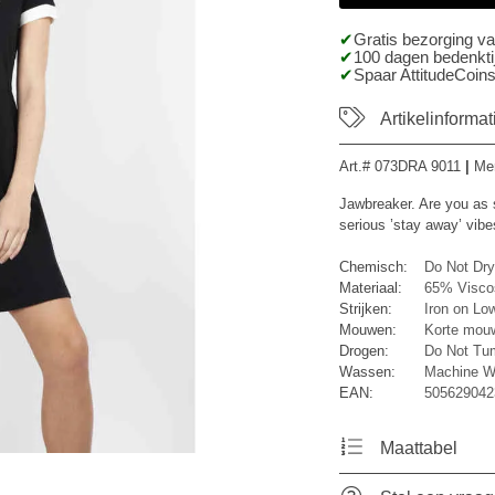
Gratis bezorging v
100 dagen bedenktij
Spaar AttitudeCoins
Artikelinformat
Art.#
073DRA 9011
|
Me
Jawbreaker. Are you as 
serious ’stay away’ vibe
Chemisch:
Do Not Dry
Materiaal:
65% Viscos
Strijken:
Iron on Lo
Mouwen:
Korte mou
Drogen:
Do Not Tu
Wassen:
Machine W
EAN:
505629042
Maattabel