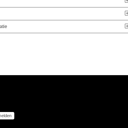
atie
elden