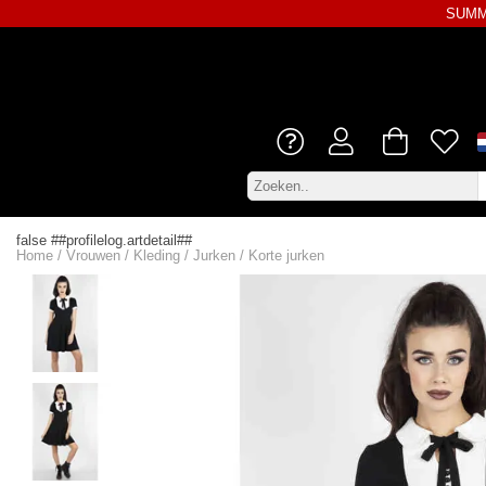
SUMME
false ##profilelog.artdetail##
Home
/
Vrouwen
/
Kleding
/
Jurken
/
Korte jurken