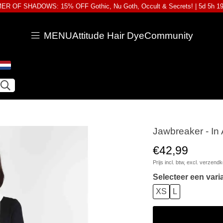
R OF SHADOWS: 15% OFF Gothic, Nu Goth, Occult & Secrets! |
5d 5h 1
MENU
Attitude Hair Dye
Community
Jawbreaker - In 
€42,99
Prijs incl. btw, excl.
verzendk
Selecteer een vari
XS
L