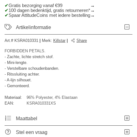
Gratis bezorging vanaf €99
100 dagen bedenktijd, gratis retourneren*
Spaar AttitudeCoins met iedere bestelling
Artikelinformatie
Art.#
KSRA010331
|
Merk
:
Killstar
|
Share
FORBIDDEN PETALS.
- Zachte, lichte stretch stof.
- Mini-lengte.
- Verstelbare schoudenbanden.
- Ritssluiting achter.
- A-lijn silhouet.
- Gemonteerd.
Materiaal:
96% Polyester, 4% Elastaan
EAN:
KSRA010331XS
Maattabel
Stel een vraag