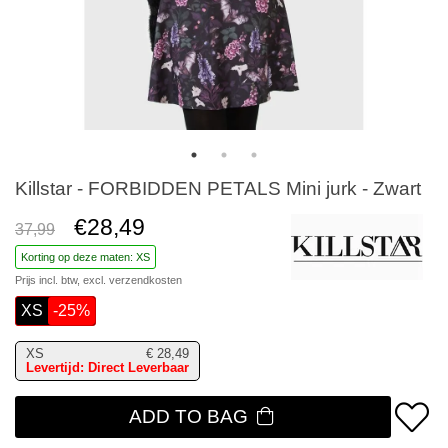
Killstar - FORBIDDEN PETALS Mini jurk - Zwart
€28,49
37,99
Korting op deze maten: XS
Prijs incl. btw, excl.
verzendkosten
XS
-25%
XS
€
28,49
Levertijd: Direct Leverbaar
ADD TO BAG