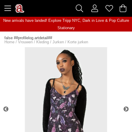
New arrivals have landed! Explore
Tripp NYC
,
Dark in Love
&
Pop Culture
Stationary
false ##profilelog.artdetail##
Home
/
Vrouwen
/
Kleding
/
Jurken
/
Korte jurken