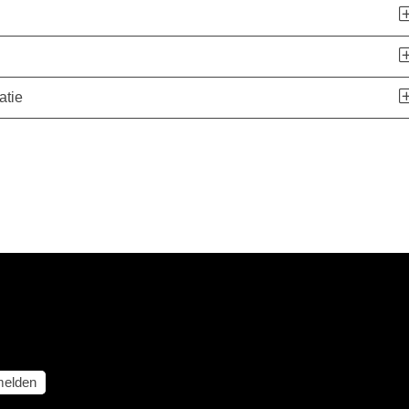
atie
elden