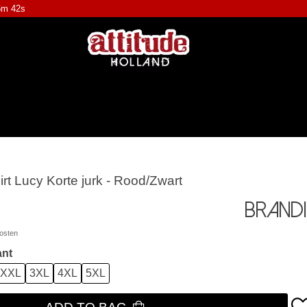
6m 42s
irt Lucy Korte jurk - Rood/Zwart
Brandi
osten
ant
XXL
3XL
4XL
5XL