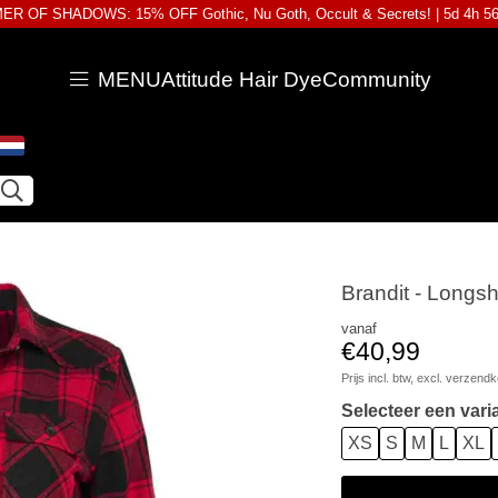
R OF SHADOWS: 15% OFF Gothic, Nu Goth, Occult & Secrets! |
5d 4h 5
MENU
Attitude Hair Dye
Community
Brandit - Longsh
vanaf
€40,99
Prijs incl. btw, excl.
verzendk
Selecteer een vari
XS
S
M
L
XL