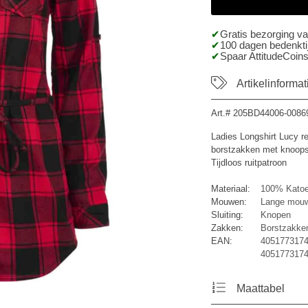
Gratis bezorging v
100 dagen bedenktij
Spaar AttitudeCoins
Artikelinformat
Art.#
205BD44006-0086
Ladies Longshirt Lucy re
borstzakken met knoopsl
Tijdloos ruitpatroon
Materiaal:
100% Kato
Mouwen:
Lange mou
Sluiting:
Knopen
Zakken:
Borstzakke
EAN:
4051773174
4051773174
Maattabel