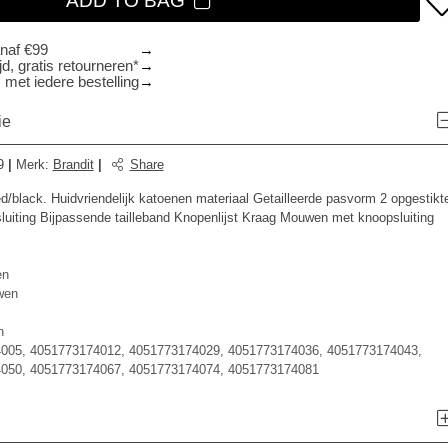
ADD TO BAG
anaf €99
d, gratis retourneren*
 met iedere bestelling
ie
9
|
Merk
:
Brandit
|
Share
d/black. Huidvriendelijk katoenen materiaal Getailleerde pasvorm 2 opgestikt
uiting Bijpassende tailleband Knopenlijst Kraag Mouwen met knoopsluiting
en
wen
n
005, 4051773174012, 4051773174029, 4051773174036, 4051773174043,
050, 4051773174067, 4051773174074, 4051773174081