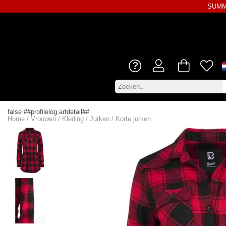
SUMME
false ##profilelog.artdetail##
Home
/
Vrouwen
/
Kleding
/
Jurken
/
Korte jurken