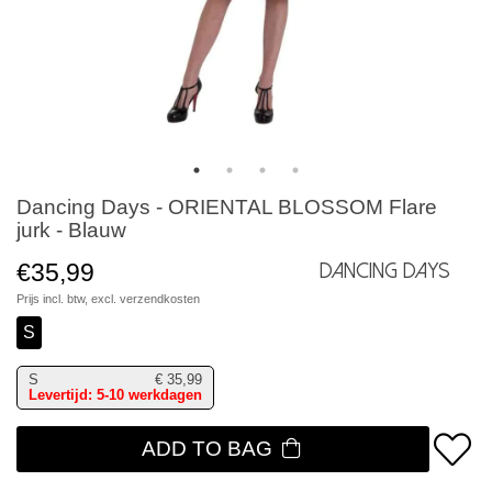
Dancing Days - ORIENTAL BLOSSOM Flare
jurk - Blauw
€35,99
Dancing Days
Prijs incl. btw, excl.
verzendkosten
S
S
€
35,99
Levertijd: 5-10 werkdagen
ADD TO BAG