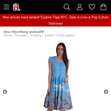
New arrivals have landed! Explore
Tripp NYC
,
Dark in Love
&
Pop Culture
Stationary
false ##profilelog.artdetail##
Home
/
Vrouwen
/
Kleding
/
Jurken
/
Korte jurken