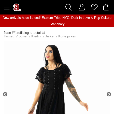
New arrivals have landed! Explore
Tripp NYC
,
Dark in Love
&
Pop Culture
Stationary
false ##profilelog.artdetail##
Home
/
Vrouwen
/
Kleding
/
Jurken
/
Korte jurken