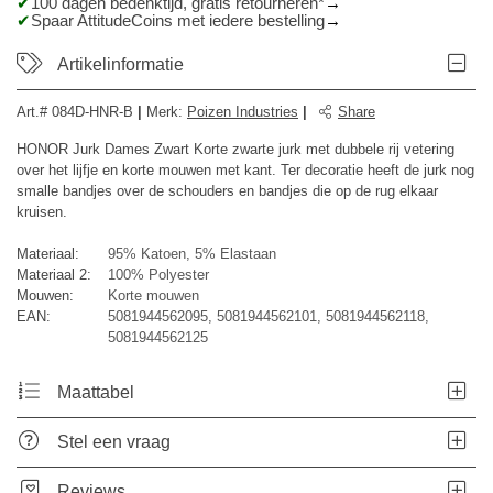
100 dagen bedenktijd, gratis retourneren*
Spaar AttitudeCoins met iedere bestelling
Artikelinformatie
Art.#
084D-HNR-B
|
Merk
:
Poizen Industries
|
Share
HONOR Jurk Dames Zwart Korte zwarte jurk met dubbele rij vetering
over het lijfje en korte mouwen met kant. Ter decoratie heeft de jurk nog
smalle bandjes over de schouders en bandjes die op de rug elkaar
kruisen.
Materiaal:
95% Katoen, 5% Elastaan
Materiaal 2:
100% Polyester
Mouwen:
Korte mouwen
EAN:
5081944562095, 5081944562101, 5081944562118,
5081944562125
Maattabel
Stel een vraag
Reviews