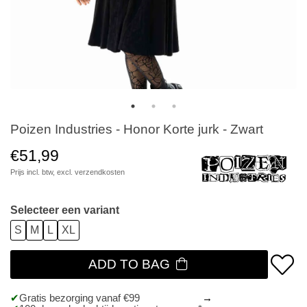
Poizen Industries - Honor Korte jurk - Zwart
€51,99
Prijs incl. btw, excl.
verzendkosten
Selecteer een variant
S
M
L
XL
ADD TO BAG
Gratis bezorging vanaf €99