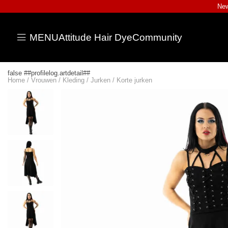
New
MENU
Attitude Hair Dye
Community
false ##profilelog.artdetail##
Home
/
Vrouwen
/
Kleding
/
Jurken
/
Korte jurken