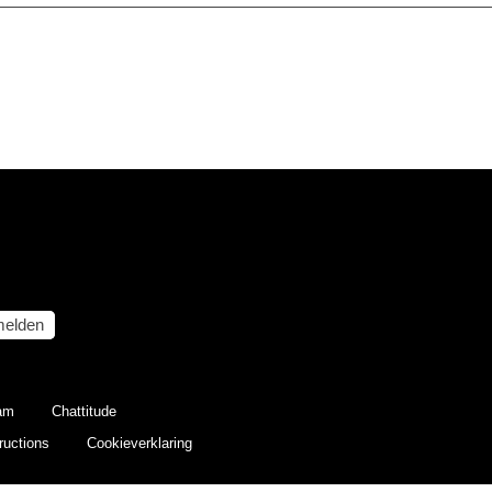
elden
eam
Chattitude
ructions
Cookieverklaring