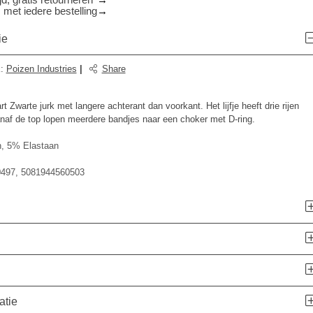
d, gratis retourneren*
 met iedere bestelling
ie
k
:
Poizen Industries
|
Share
warte jurk met langere achterant dan voorkant. Het lijfje heeft drie rijen
anaf de top lopen meerdere bandjes naar een choker met D-ring.
, 5% Elastaan
497, 5081944560503
atie