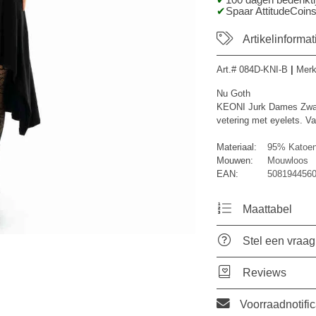
100 dagen bedenktij
Spaar AttitudeCoins
Artikelinformat
Art.#
084D-KNI-B
|
Mer
Nu Goth
KEONI Jurk Dames Zwart Z
vetering met eyelets. V
Materiaal:
95% Katoen
Mouwen:
Mouwloos
EAN:
5081944560
Maattabel
Stel een vraag
Reviews
Voorraadnotific