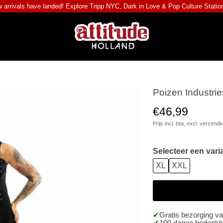
 arrivals have landed! Explore
Tripp NYC
,
Dark in Love
&
Pop Culture Statio
Poizen Industrie
€46,99
Prijs incl. btw, excl.
verzendk
Selecteer een vari
XL
XXL
Gratis bezorging v