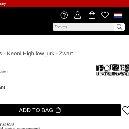
nary
s - Keoni High low jurk - Zwart
osten
ant
ADD TO BAG
anaf €99