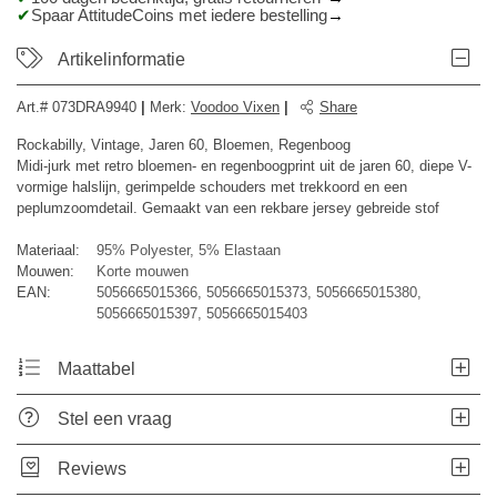
Spaar AttitudeCoins met iedere bestelling
Artikelinformatie
Art.#
073DRA9940
|
Merk
:
Voodoo Vixen
|
Share
Rockabilly, Vintage, Jaren 60, Bloemen, Regenboog
Midi-jurk met retro bloemen- en regenboogprint uit de jaren 60, diepe V-
vormige halslijn, gerimpelde schouders met trekkoord en een
peplumzoomdetail. Gemaakt van een rekbare jersey gebreide stof
Materiaal:
95% Polyester, 5% Elastaan
Mouwen:
Korte mouwen
EAN:
5056665015366, 5056665015373, 5056665015380,
5056665015397, 5056665015403
Maattabel
Stel een vraag
Reviews