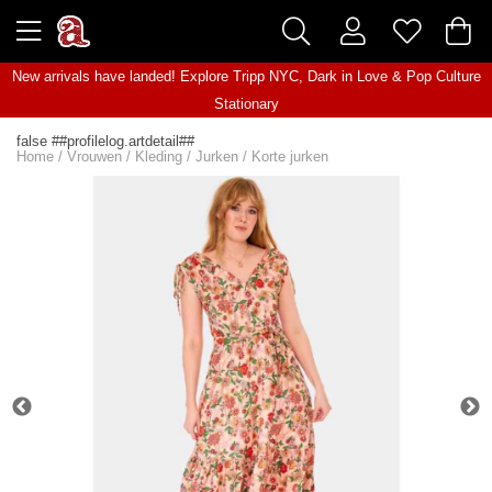
New arrivals have landed! Explore
Tripp NYC
,
Dark in Love
&
Pop Culture
Stationary
false ##profilelog.artdetail##
Home
/
Vrouwen
/
Kleding
/
Jurken
/
Korte jurken