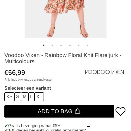
Voodoo Vixen - Rainbow Floral Knit Flare jurk -
Multicolours
€56,99
Voodoo Vixen
Prijs incl. btw, excl.
verzendkosten
Selecteer een variant
XS
S
M
L
XL
ADD TO BAG
Gratis bezorging vanaf €99
100 dagen bedenktijd, gratis retourneren*