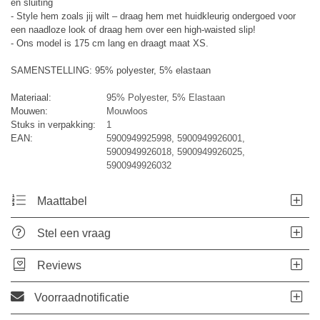
en sluiting
- Style hem zoals jij wilt – draag hem met huidkleurig ondergoed voor
een naadloze look of draag hem over een high-waisted slip!
- Ons model is 175 cm lang en draagt ​​maat XS.
SAMENSTELLING: 95% polyester, 5% elastaan
Materiaal:
95% Polyester, 5% Elastaan
Mouwen:
Mouwloos
Stuks in verpakking:
1
EAN:
5900949925998, 5900949926001,
5900949926018, 5900949926025,
5900949926032
Maattabel
Stel een vraag
Reviews
Voorraadnotificatie