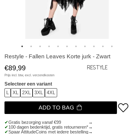
Restyle - Fallen Leaves Korte jurk - Zwart
€89,99
Restyle
Prijs incl. btw, excl.
verzendkosten
Selecteer een variant
L
XL
2XL
3XL
4XL
ADD TO BAG
Gratis bezorging vanaf €99
100 dagen bedenktijd, gratis retourneren*
Spaar AttitudeCoins met iedere bestelling