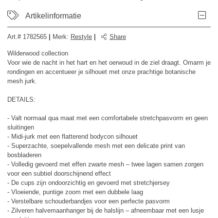
Artikelinformatie
Art.#
1782565
|
Merk
:
Restyle
|
Share
Wilderwood collection
Voor wie de nacht in het hart en het oerwoud in de ziel draagt. Omarm je
rondingen en accentueer je silhouet met onze prachtige botanische
mesh jurk.
DETAILS:
- Valt normaal qua maat met een comfortabele stretchpasvorm en geen
sluitingen
- Midi-jurk met een flatterend bodycon silhouet
- Superzachte, soepelvallende mesh met een delicate print van
bosbladeren
- Volledig gevoerd met effen zwarte mesh – twee lagen samen zorgen
voor een subtiel doorschijnend effect
- De cups zijn ondoorzichtig en gevoerd met stretchjersey
- Vloeiende, puntige zoom met een dubbele laag
- Verstelbare schouderbandjes voor een perfecte pasvorm
- Zilveren halvemaanhanger bij de halslijn – afneembaar met een lusje