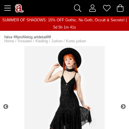
SUMMER OF SHADOWS: 15% OFF Gothic, Nu Goth, Occult & Secrets! |
5d 5h 1m 41s
false ##profilelog.artdetail##
Home
/
Vrouwen
/
Kleding
/
Jurken
/
Korte jurken