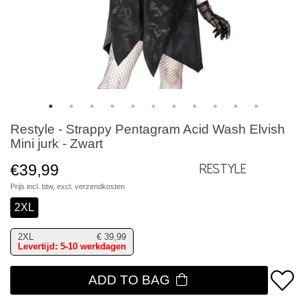
Restyle - Strappy Pentagram Acid Wash Elvish
Mini jurk - Zwart
€39,99
Restyle
Prijs incl. btw, excl.
verzendkosten
2XL
2XL
€
39,99
Levertijd: 5-10 werkdagen
ADD TO BAG