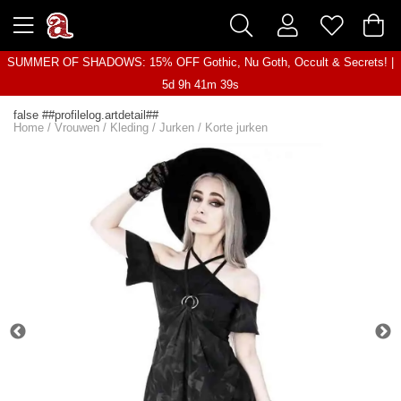
SUMMER OF SHADOWS: 15% OFF Gothic, Nu Goth, Occult & Secrets! |
5d 9h 41m 39s
false ##profilelog.artdetail##
Home
/
Vrouwen
/
Kleding
/
Jurken
/
Korte jurken