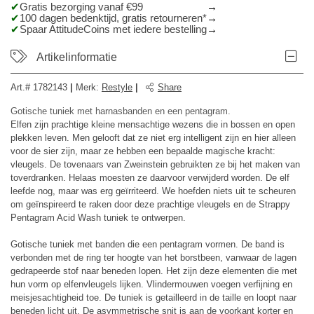
Gratis bezorging vanaf €99
100 dagen bedenktijd, gratis retourneren*
Spaar AttitudeCoins met iedere bestelling
Artikelinformatie
Art.#
1782143
|
Merk
:
Restyle
|
Share
Gotische tuniek met harnasbanden en een pentagram.
Elfen zijn prachtige kleine mensachtige wezens die in bossen en open
plekken leven. Men gelooft dat ze niet erg intelligent zijn en hier alleen
voor de sier zijn, maar ze hebben een bepaalde magische kracht:
vleugels. De tovenaars van Zweinstein gebruikten ze bij het maken van
toverdranken. Helaas moesten ze daarvoor verwijderd worden. De elf
leefde nog, maar was erg geïrriteerd. We hoefden niets uit te scheuren
om geïnspireerd te raken door deze prachtige vleugels en de Strappy
Pentagram Acid Wash tuniek te ontwerpen.
Gotische tuniek met banden die een pentagram vormen. De band is
verbonden met de ring ter hoogte van het borstbeen, vanwaar de lagen
gedrapeerde stof naar beneden lopen. Het zijn deze elementen die met
hun vorm op elfenvleugels lijken. Vlindermouwen voegen verfijning en
meisjesachtigheid toe. De tuniek is getailleerd in de taille en loopt naar
beneden licht uit. De asymmetrische snit is aan de voorkant korter en