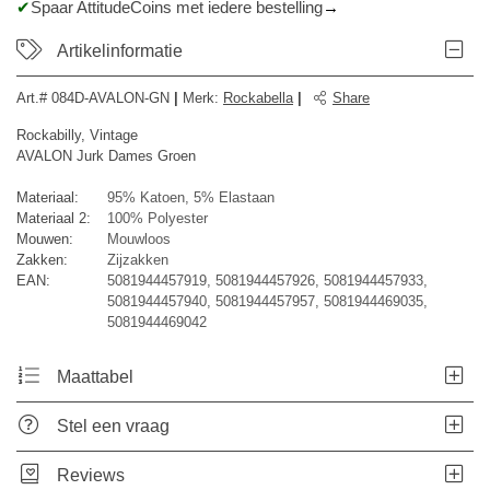
Spaar AttitudeCoins met iedere bestelling
Artikelinformatie
Art.#
084D-AVALON-GN
|
Merk
:
Rockabella
|
Share
Rockabilly, Vintage
AVALON Jurk Dames Groen
Materiaal:
95% Katoen, 5% Elastaan
Materiaal 2:
100% Polyester
Mouwen:
Mouwloos
Zakken:
Zijzakken
EAN:
5081944457919, 5081944457926, 5081944457933,
5081944457940, 5081944457957, 5081944469035,
5081944469042
Maattabel
Stel een vraag
Reviews