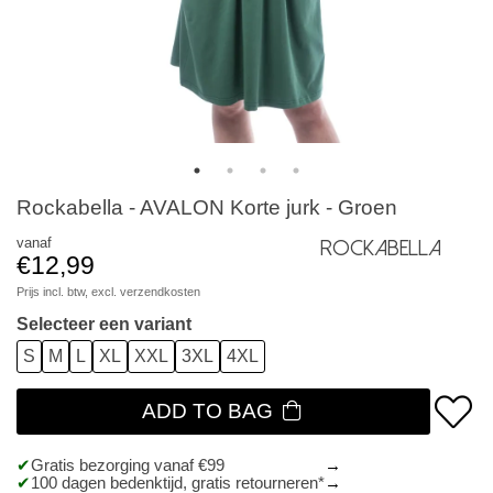
Rockabella - AVALON Korte jurk - Groen
vanaf
Rockabella
€12,99
Prijs incl. btw, excl.
verzendkosten
Selecteer een variant
S
M
L
XL
XXL
3XL
4XL
ADD TO BAG
Gratis bezorging vanaf €99
100 dagen bedenktijd, gratis retourneren*