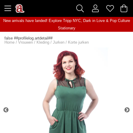
New arrivals have landed! Explore
Tripp NYC
,
Dark in Love
&
Pop Culture
Stationary
false ##profilelog.artdetail##
Home
/
Vrouwen
/
Kleding
/
Jurken
/
Korte jurken