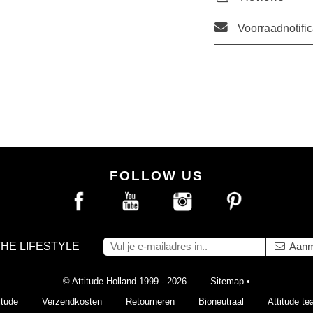
Voorraadnotific
FOLLOW US
THE LIFESTYLE
Aanm
© Attitude Holland 1999 - 2026
Sitemap
•
itude
Verzendkosten
Retourneren
Bioneutraal
Attitude t