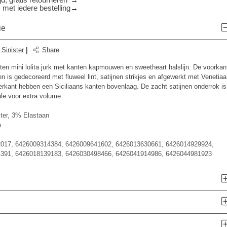
d, gratis retourneren*
 met iedere bestelling
ie
:
Sinister
|
Share
ten mini lolita jurk met kanten kapmouwen en sweetheart halslijn. De voorkan
n is gedecoreerd met fluweel lint, satijnen strikjes en afgewerkt met Venetia
erkant hebben een Siciliaans kanten bovenlaag. De zacht satijnen onderrok is
le voor extra volume.
ter, 3% Elastaan
n
017, 6426009314384, 6426009641602, 6426013630661, 6426014929924,
391, 6426018139183, 6426030498466, 6426041914986, 6426044981923