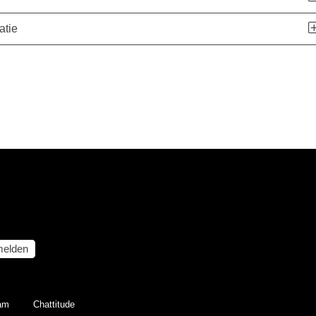
atie
elden
eam
Chattitude