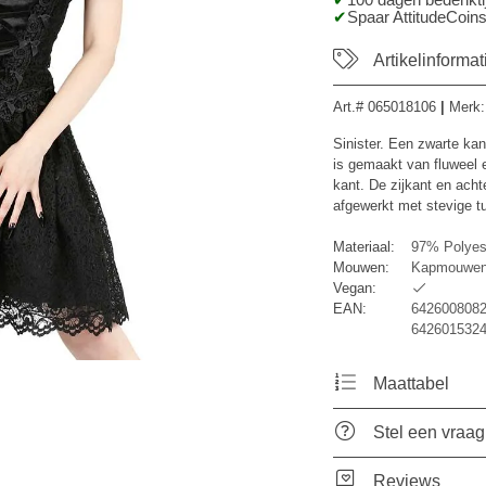
100 dagen bedenktij
Spaar AttitudeCoins
Artikelinformat
Art.#
065018106
|
Merk
Sinister. Een zwarte kan
is gemaakt van fluweel e
kant. De zijkant en acht
afgewerkt met stevige tu
Materiaal:
97% Polyes
Mouwen:
Kapmouwe
Vegan:
EAN:
6426008082
6426015324
Maattabel
Stel een vraag
Reviews