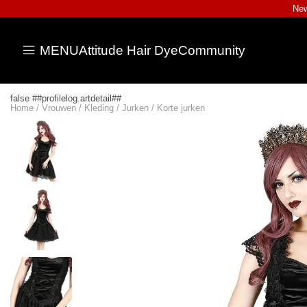
New
MENU
Attitude Hair Dye
Community
false ##profilelog.artdetail##
Home
/
Vrouwen
/
Kleding
/
Jurken
/
Korte jurken