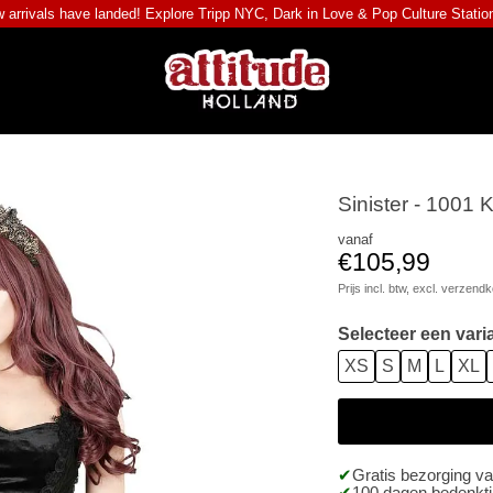
 arrivals have landed! Explore
Tripp NYC
,
Dark in Love
&
Pop Culture Statio
Sinister - 1001 K
vanaf
€105,99
Prijs incl. btw, excl.
verzendk
Selecteer een vari
XS
S
M
L
XL
Gratis bezorging v