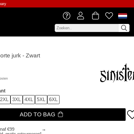
nary
orte jurk - Zwart
osten
ant
2XL
3XL
4XL
5XL
6XL
ADD TO BAG
anaf €99