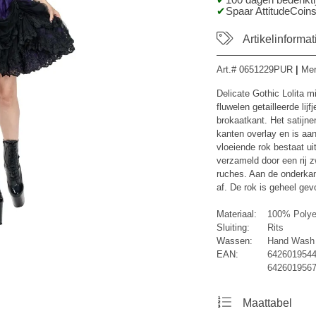
100 dagen bedenktij
Spaar AttitudeCoins
Artikelinformat
Art.#
0651229PUR
|
Me
Delicate Gothic Lolita 
fluwelen getailleerde lij
brokaatkant. Het satijne
kanten overlay en is aan
vloeiende rok bestaat u
verzameld door een rij z
ruches. Aan de onderkan
af. De rok is geheel gevo
Materiaal:
100% Polye
Sluiting:
Rits
Wassen:
Hand Wash
EAN:
6426019544
6426019567
Maattabel