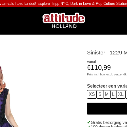
 arrivals have landed! Explore
Tripp NYC
,
Dark in Love
&
Pop Culture Statio
Sinister - 1229 M
vanaf
€110,99
Prijs incl. btw, excl.
verzendk
Selecteer een vari
XS
S
M
L
XL
Gratis bezorging v