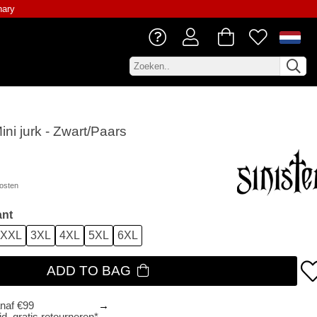
nary
ini jurk - Zwart/Paars
osten
ant
XXL
3XL
4XL
5XL
6XL
ADD TO BAG
anaf €99