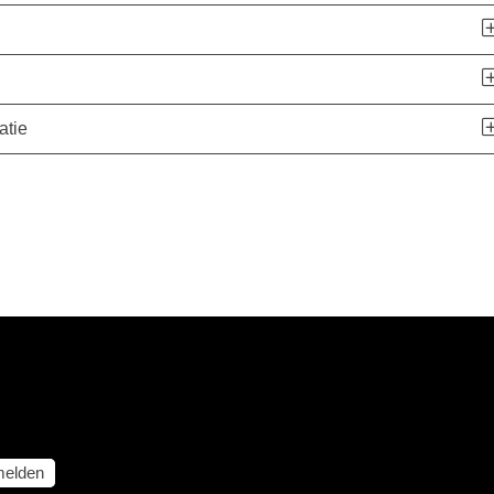
atie
elden