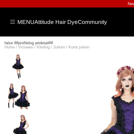
New
MENU
Attitude Hair Dye
Community
false ##profilelog.artdetail##
Home
/
Vrouwen
/
Kleding
/
Jurken
/
Korte jurken