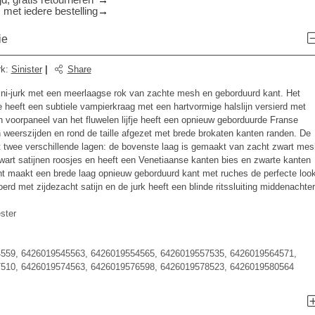
d, gratis retourneren*
 met iedere bestelling
ie
rk
:
Sinister
|
Share
mini-jurk met een meerlaagse rok van zachte mesh en geborduurd kant. Het
fje heeft een subtiele vampierkraag met een hartvormige halslijn versierd met
n voorpaneel van het fluwelen lijfje heeft een opnieuw geborduurde Franse
 weerszijden en rond de taille afgezet met brede brokaten kanten randen. De
it twee verschillende lagen: de bovenste laag is gemaakt van zacht zwart mes
wart satijnen roosjes en heeft een Venetiaanse kanten bies en zwarte kanten
t maakt een brede laag opnieuw geborduurd kant met ruches de perfecte loo
erd met zijdezacht satijn en de jurk heeft een blinde ritssluiting middenachter
ster
559, 6426019545563, 6426019554565, 6426019557535, 6426019564571,
510, 6426019574563, 6426019576598, 6426019578523, 6426019580564