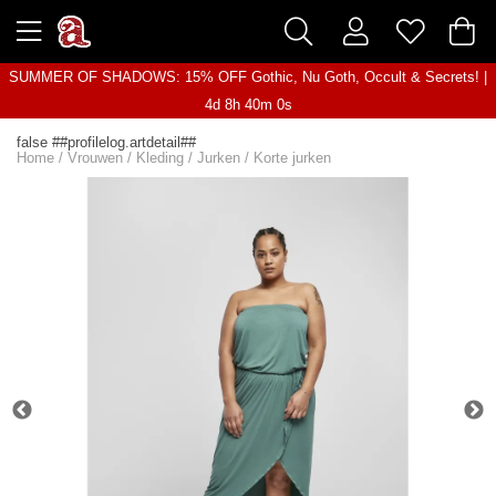
SUMMER OF SHADOWS: 15% OFF Gothic, Nu Goth, Occult & Secrets! |
4d 8h 40m 0s
false ##profilelog.artdetail##
Home
/
Vrouwen
/
Kleding
/
Jurken
/
Korte jurken