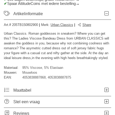
Spaar AttitudeCoins met iedere bestelling
Artikelinformatie
Art.#
205TB150802900
|
Merk
:
Urban Classics
|
Share
Urban Classics. Roman goddesses in sneakern? Where you can get
this? The Ladies Viscose Bandeau Dress from URBAN CLASSICS will
awaken the goddess in you, because why not combining coolness with
romance? The asymetric cutted dress out of soft jersey fabric hugs
your figure with a casual cut and nifty gather at the side. At the day an
ideal leisure dress,in the evening with high heels breathtakingly styled.
Materiaal:
95% Viscose, 5% Elastaan
Mouwen:
Mouwloos
EAN:
4053838887868, 4053838887875
Maattabel
Stel een vraag
Reviews