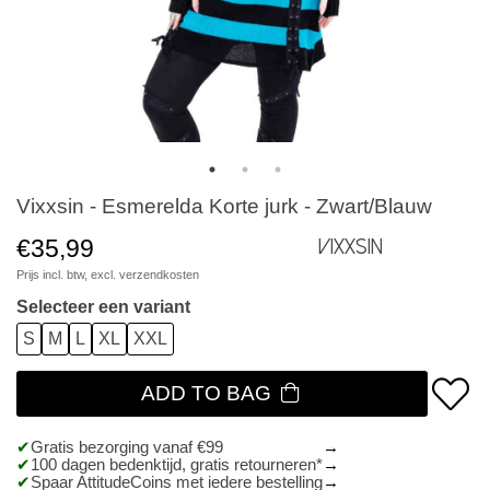
Vixxsin - Esmerelda Korte jurk - Zwart/Blauw
€35,99
Vixxsin
Prijs incl. btw, excl.
verzendkosten
Selecteer een variant
S
M
L
XL
XXL
ADD TO BAG
Gratis bezorging vanaf €99
100 dagen bedenktijd, gratis retourneren*
Spaar AttitudeCoins met iedere bestelling