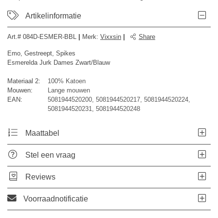
Artikelinformatie
Art.#
084D-ESMER-BBL
|
Merk
:
Vixxsin
|
Share
Emo, Gestreept, Spikes
Esmerelda Jurk Dames Zwart/Blauw
Materiaal 2:
100% Katoen
Mouwen:
Lange mouwen
EAN:
5081944520200, 5081944520217, 5081944520224,
5081944520231, 5081944520248
Maattabel
Stel een vraag
Reviews
Voorraadnotificatie