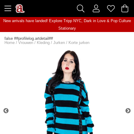
New arrivals have landed! Explore
Tripp NYC
,
Dark in Love
&
Pop Culture
Stationary
false ##profilelog.artdetail##
Home
/
Vrouwen
/
Kleding
/
Jurken
/
Korte jurken