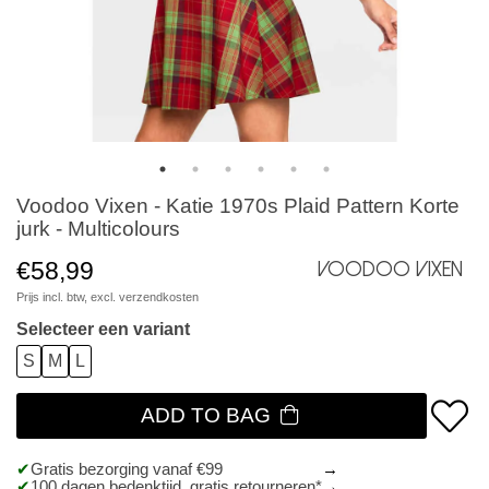
Voodoo Vixen - Katie 1970s Plaid Pattern Korte
jurk - Multicolours
€58,99
Voodoo Vixen
Prijs incl. btw, excl.
verzendkosten
Selecteer een variant
S
M
L
ADD TO BAG
Gratis bezorging vanaf €99
100 dagen bedenktijd, gratis retourneren*