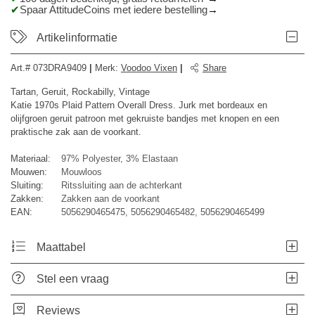
Spaar AttitudeCoins met iedere bestelling
Artikelinformatie
Art.#
073DRA9409
|
Merk
:
Voodoo Vixen
|
Share
Tartan, Geruit, Rockabilly, Vintage
Katie 1970s Plaid Pattern Overall Dress. Jurk met bordeaux en
olijfgroen geruit patroon met gekruiste bandjes met knopen en een
praktische zak aan de voorkant.
Materiaal:
97% Polyester, 3% Elastaan
Mouwen:
Mouwloos
Sluiting:
Ritssluiting aan de achterkant
Zakken:
Zakken aan de voorkant
EAN:
5056290465475, 5056290465482, 5056290465499
Maattabel
Stel een vraag
Reviews