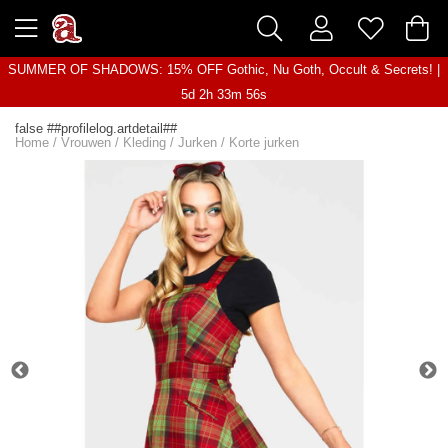
SUMMER OF SHADOWS: 15% OFF Gothic, Nu Goth, Occult & Secrets! |
5d 2h 33m 56s
false ##profilelog.artdetail##
Home
/
Vrouwen
/
Kleding
/
Jurken
/
Korte jurken