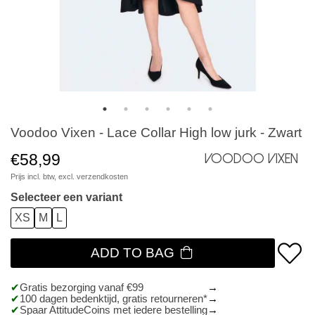
Voodoo Vixen - Lace Collar High low jurk - Zwart
€58,99
Voodoo Vixen
Prijs incl. btw, excl.
verzendkosten
Selecteer een variant
XS
M
L
ADD TO BAG
Gratis bezorging vanaf €99
100 dagen bedenktijd, gratis retourneren*
Spaar AttitudeCoins met iedere bestelling