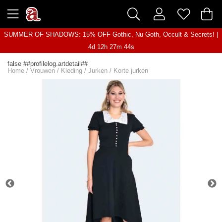
SUMMER OF SHADOWS: 15% OFF Gothic, Nu Goth, Occult & Secrets! |
4d 12h 27m 44s
false ##profilelog.artdetail##
Home
/
Vrouwen
/
Kleding
/
Jurken
/
Korte jurken