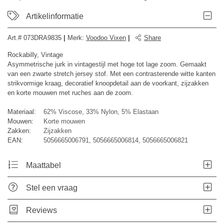
Artikelinformatie
Art.#
073DRA9835
|
Merk
:
Voodoo Vixen
|
Share
Rockabilly, Vintage
Asymmetrische jurk in vintagestijl met hoge tot lage zoom. Gemaakt
van een zwarte stretch jersey stof. Met een contrasterende witte kanten
strikvormige kraag, decoratief knoopdetail aan de voorkant, zijzakken
en korte mouwen met ruches aan de zoom.
Materiaal:
62% Viscose, 33% Nylon, 5% Elastaan
Mouwen:
Korte mouwen
Zakken:
Zijzakken
EAN:
5056665006791, 5056665006814, 5056665006821
Maattabel
Stel een vraag
Reviews