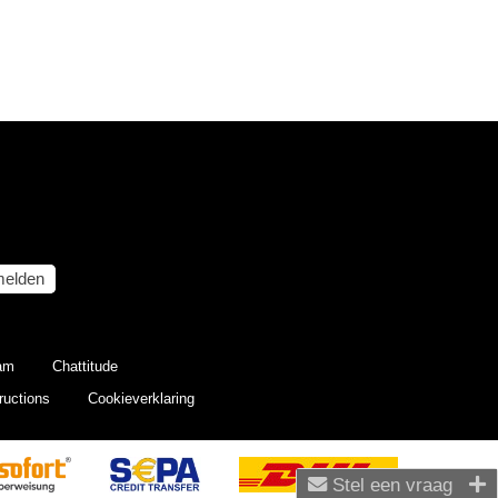
elden
eam
Chattitude
ructions
Cookieverklaring
Stel een vraag