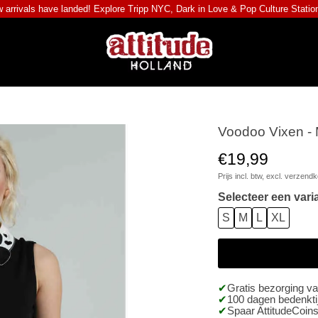
 arrivals have landed! Explore
Tripp NYC
,
Dark in Love
&
Pop Culture Statio
Voodoo Vixen - M
€19,99
Prijs incl. btw, excl.
verzendk
Selecteer een vari
S
M
L
XL
Gratis bezorging v
100 dagen bedenktij
Spaar AttitudeCoins