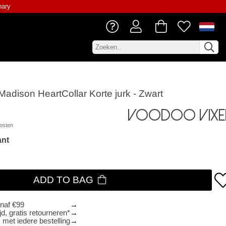
nary
adison HeartCollar Korte jurk - Zwart
Voodoo Vixe
osten
ant
ADD TO BAG
anaf €99
d, gratis retourneren*
 met iedere bestelling