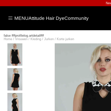
New
MENU
Attitude Hair Dye
Community
false ##profilelog.artdetail##
Home
/
Vrouwen
/
Kleding
/
Jurken
/
Korte jurken