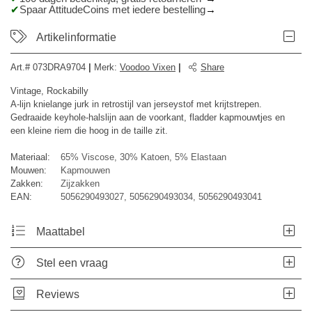
Spaar AttitudeCoins met iedere bestelling
Artikelinformatie
Art.#
073DRA9704
|
Merk
:
Voodoo Vixen
|
Share
Vintage, Rockabilly
A-lijn knielange jurk in retrostijl van jerseystof met krijtstrepen.
Gedraaide keyhole-halslijn aan de voorkant, fladder kapmouwtjes en
een kleine riem die hoog in de taille zit.
Materiaal:
65% Viscose, 30% Katoen, 5% Elastaan
Mouwen:
Kapmouwen
Zakken:
Zijzakken
EAN:
5056290493027, 5056290493034, 5056290493041
Maattabel
Stel een vraag
Reviews