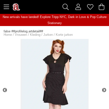
New arrivals have landed! Explore
Tripp NYC
,
Dark in Love
&
Pop Culture
Stationary
false ##profilelog.artdetail##
Home
/
Vrouwen
/
Kleding
/
Jurken
/
Korte jurken