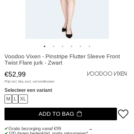
Voodoo Vixen - Pinstripe Flutter Sleeve Front
Twist Flare jurk - Zwart
€52,99
Voodoo Vixen
Prijs incl. btw, excl.
verzendkosten
Selecteer een variant
M
L
XL
ADD TO BAG
Gratis bezorging vanaf €99
100 dagen bedenktijd, gratis retourneren*