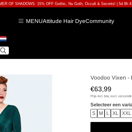
ER OF SHADOWS: 15% OFF Gothic, Nu Goth, Occult & Secrets! |
5d 8h 
MENU
Attitude Hair Dye
Community
Voodoo Vixen - P
€63,99
Prijs incl. btw, excl.
verzendk
Selecteer een vari
S
M
L
XL
XXL