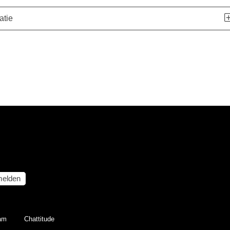
atie
elden
eam
Chattitude