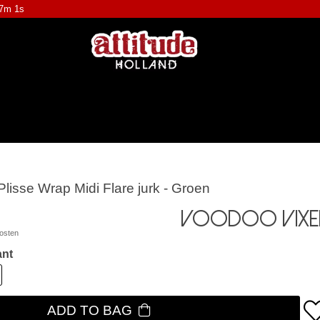
47m 1s
lisse Wrap Midi Flare jurk - Groen
Voodoo Vixe
osten
ant
ADD TO BAG