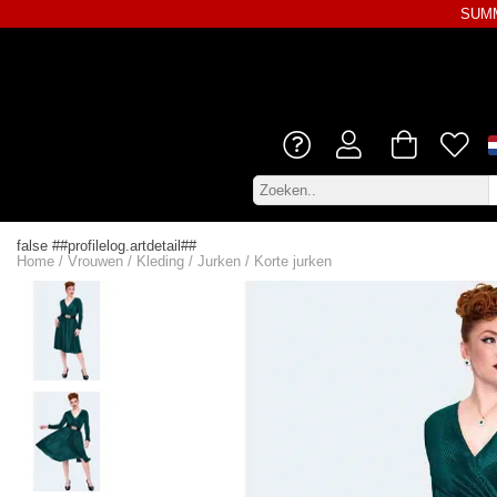
SUMM
false ##profilelog.artdetail##
Home
/
Vrouwen
/
Kleding
/
Jurken
/
Korte jurken