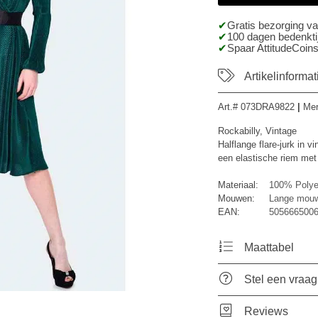
Gratis bezorging v
100 dagen bedenktij
Spaar AttitudeCoins
Artikelinformat
Art.#
073DRA9822
|
Me
Rockabilly, Vintage
Halflange flare-jurk in 
een elastische riem met
Materiaal:
100% Polye
Mouwen:
Lange mou
EAN:
5056665006
Maattabel
Stel een vraag
Reviews