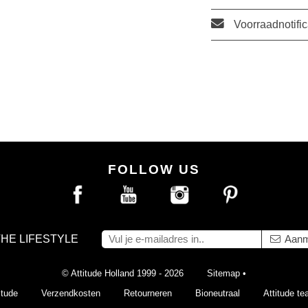
Voorraadnotific
FOLLOW US
THE LIFESTYLE
Aanm
© Attitude Holland 1999 - 2026
Sitemap
•
itude
Verzendkosten
Retourneren
Bioneutraal
Attitude t