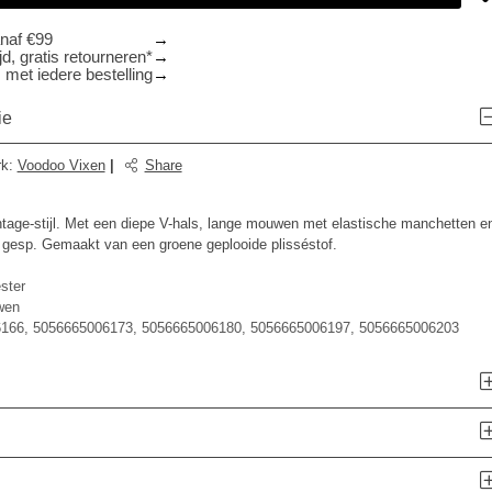
anaf €99
d, gratis retourneren*
 met iedere bestelling
ie
rk
:
Voodoo Vixen
|
Share
vintage-stijl. Met een diepe V-hals, lange mouwen met elastische manchetten e
 gesp. Gemaakt van een groene geplooide plisséstof.
ster
wen
166, 5056665006173, 5056665006180, 5056665006197, 5056665006203