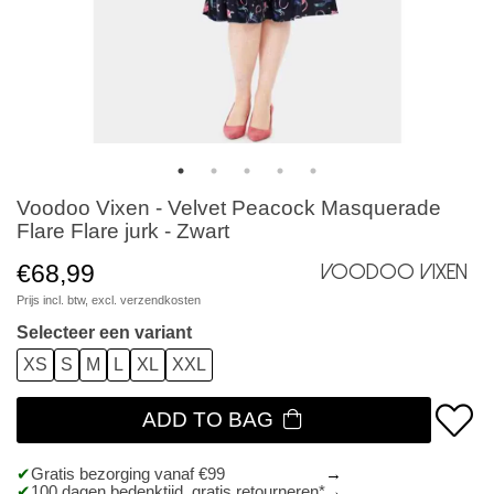
Voodoo Vixen - Velvet Peacock Masquerade
Flare Flare jurk - Zwart
€68,99
Voodoo Vixen
Prijs incl. btw, excl.
verzendkosten
Selecteer een variant
XS
S
M
L
XL
XXL
ADD TO BAG
Gratis bezorging vanaf €99
100 dagen bedenktijd, gratis retourneren*