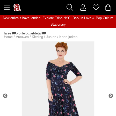
New arrivals have landed! Explore
Tripp NYC
,
Dark in Love
&
Pop Culture
Stationary
false ##profilelog.artdetail##
Home
/
Vrouwen
/
Kleding
/
Jurken
/
Korte jurken