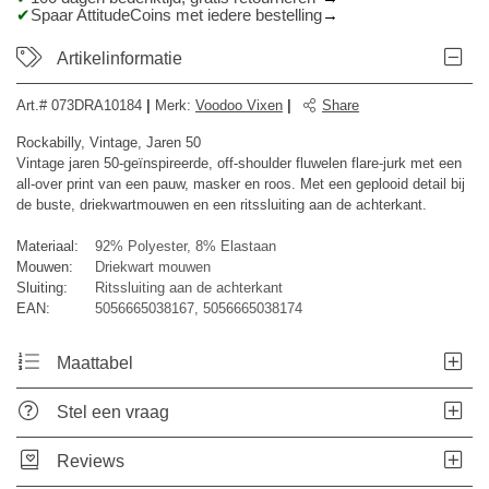
Spaar AttitudeCoins met iedere bestelling
Artikelinformatie
Art.#
073DRA10184
|
Merk
:
Voodoo Vixen
|
Share
Rockabilly, Vintage, Jaren 50
Vintage jaren 50-geïnspireerde, off-shoulder fluwelen flare-jurk met een
all-over print van een pauw, masker en roos. Met een geplooid detail bij
de buste, driekwartmouwen en een ritssluiting aan de achterkant.
Materiaal:
92% Polyester, 8% Elastaan
Mouwen:
Driekwart mouwen
Sluiting:
Ritssluiting aan de achterkant
EAN:
5056665038167, 5056665038174
Maattabel
Stel een vraag
Reviews