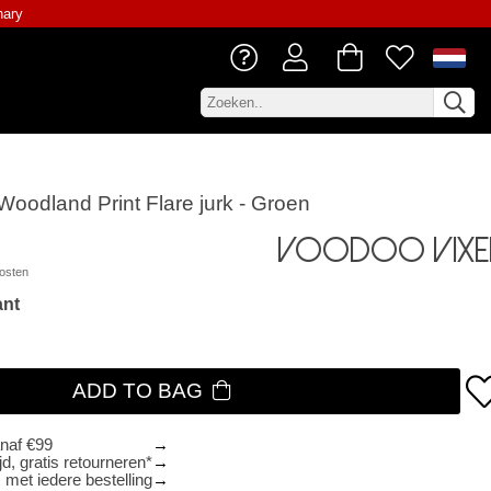
nary
oodland Print Flare jurk - Groen
Voodoo Vixe
osten
ant
ADD TO BAG
anaf €99
d, gratis retourneren*
 met iedere bestelling