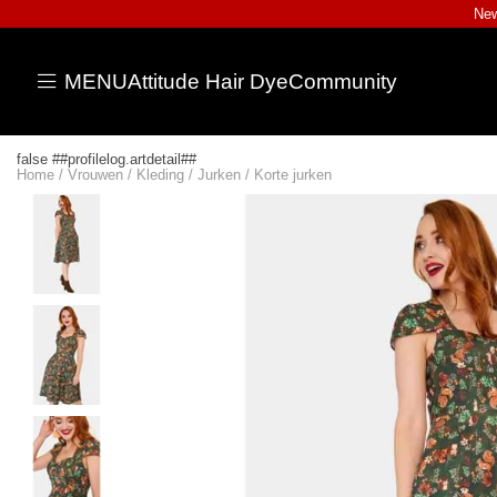
New
MENU
Attitude Hair Dye
Community
false ##profilelog.artdetail##
Home
/
Vrouwen
/
Kleding
/
Jurken
/
Korte jurken