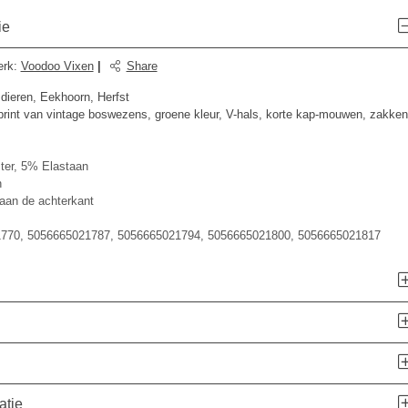
ie
erk
:
Voodoo Vixen
|
Share
sdieren, Eekhoorn, Herfst
 print van vintage boswezens, groene kleur, V-hals, korte kap-mouwen, zakken
ter, 5% Elastaan
n
 aan de achterkant
770, 5056665021787, 5056665021794, 5056665021800, 5056665021817
atie