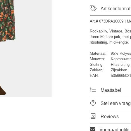
Artikelinformat
Art.#
073DRA10009
|
M
Rockabilly, Vintage, Bo
Jaren 50 flare-jurk, met
ritssluiting, midi-lengte.
Materiaal:
95% Polyes
Mouwen:
Kapmouwe
Sluiting:
Ritssluiting
Zakken:
Zijzakken
EAN:
5056665021
Maattabel
Stel een vraag
Reviews
Voorraadnotific