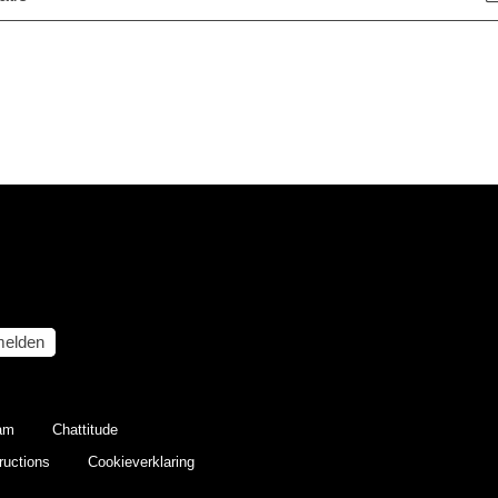
elden
eam
Chattitude
ructions
Cookieverklaring