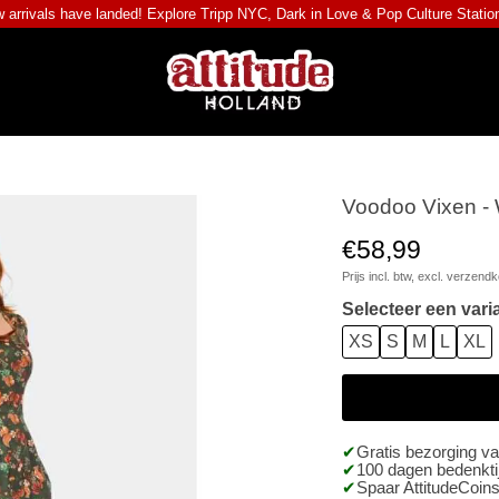
 arrivals have landed! Explore
Tripp NYC
,
Dark in Love
&
Pop Culture Statio
Voodoo Vixen - W
€58,99
Prijs incl. btw, excl.
verzendk
Selecteer een vari
XS
S
M
L
XL
Gratis bezorging v
100 dagen bedenktij
Spaar AttitudeCoins