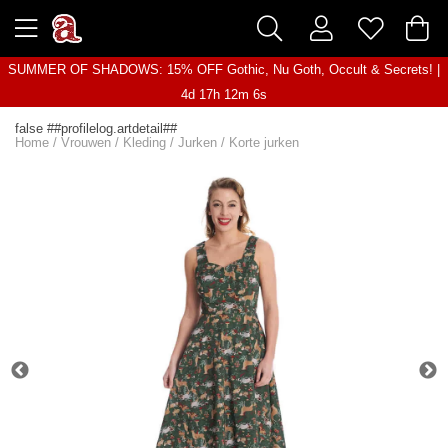
SUMMER OF SHADOWS: 15% OFF Gothic, Nu Goth, Occult & Secrets! |
4d 17h 12m 6s
false ##profilelog.artdetail##
Home
/
Vrouwen
/
Kleding
/
Jurken
/
Korte jurken