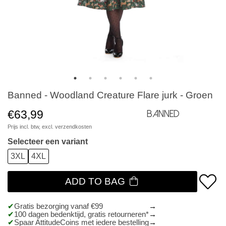
Banned - Woodland Creature Flare jurk - Groen
€63,99
Banned
Prijs incl. btw, excl.
verzendkosten
Selecteer een variant
3XL
4XL
ADD TO BAG
Gratis bezorging vanaf €99
100 dagen bedenktijd, gratis retourneren*
Spaar AttitudeCoins met iedere bestelling