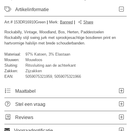
Artikelinformatie
Art.#
153DR16910Green
|
Merk
:
Banned
|
Share
Rockabilly, Vintage, Woodland, Bos, Herten, Paddestoelen
Rockabilly stijl swing jurk met sprookjesachtige bosdieren print en
hartvormige halslijn met brede schouderbanden.
Materiaal:
97% Katoen, 3% Elastaan
Mouwen:
Mouwloos
Sluiting:
Ritssluiting aan de achterkant
Zakken:
Zijzakken
EAN:
5059075321959, 5059075321966
Maattabel
Stel een vraag
Reviews
Voorraadnotificatie