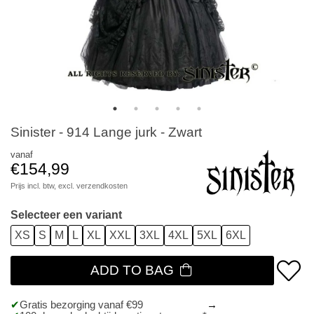
Sinister - 914 Lange jurk - Zwart
vanaf
€154,99
Prijs incl. btw, excl.
verzendkosten
Selecteer een variant
XS
S
M
L
XL
XXL
3XL
4XL
5XL
6XL
ADD TO BAG
Gratis bezorging vanaf €99