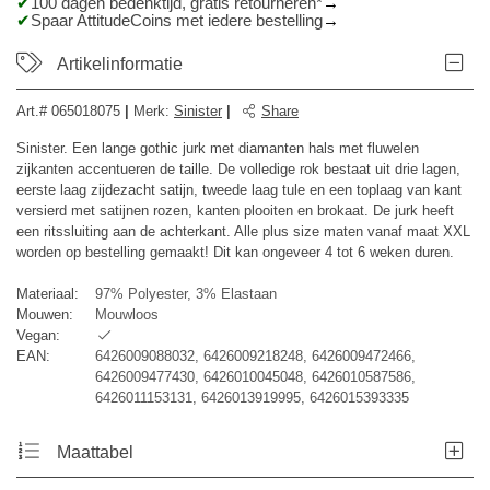
100 dagen bedenktijd, gratis retourneren*
Spaar AttitudeCoins met iedere bestelling
Artikelinformatie
Art.#
065018075
|
Merk
:
Sinister
|
Share
Sinister. Een lange gothic jurk met diamanten hals met fluwelen
zijkanten accentueren de taille. De volledige rok bestaat uit drie lagen,
eerste laag zijdezacht satijn, tweede laag tule en een toplaag van kant
versierd met satijnen rozen, kanten plooiten en brokaat. De jurk heeft
een ritssluiting aan de achterkant. Alle plus size maten vanaf maat XXL
worden op bestelling gemaakt! Dit kan ongeveer 4 tot 6 weken duren.
Materiaal:
97% Polyester, 3% Elastaan
Mouwen:
Mouwloos
Vegan:
EAN:
6426009088032, 6426009218248, 6426009472466,
6426009477430, 6426010045048, 6426010587586,
6426011153131, 6426013919995, 6426015393335
Maattabel