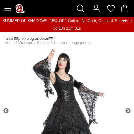
SUMMER OF SHADOWS: 15% OFF Gothic, Nu Goth, Occult & Secrets! |
5d 10h 13m 31s
false ##profilelog.artdetail##
Home
/
Vrouwen
/
Kleding
/
Jurken
/
Lange jurken