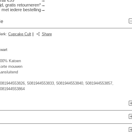
anaf €99
d, gratis retourneren*
 met iedere bestelling
ie
erk
:
Cupcake Cult
|
Share
Zwart
00% Katoen
orte mouwen
ansluitend
081944553826, 5081944553833, 5081944553840, 5081944553857,
081944553864