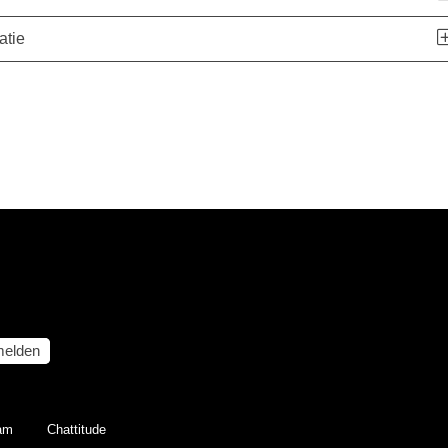
atie
elden
eam
Chattitude