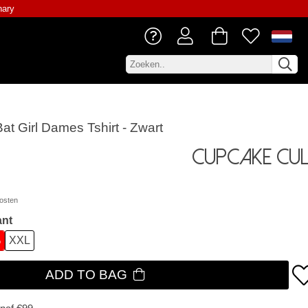
nary
at Girl Dames Tshirt - Zwart
Cupcake Cul
osten
ant
%
XXL
ADD TO BAG