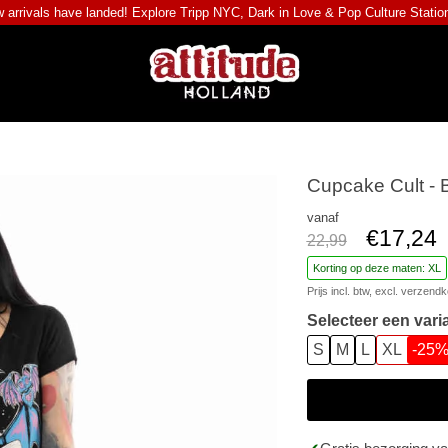
 arrivals have landed! Explore
Tripp NYC
,
Dark in Love
&
Pop Culture Statio
Cupcake Cult - B
vanaf
€17,24
22,99
Korting op deze maten: XL
Prijs incl. btw, excl.
verzendk
Selecteer een vari
S
M
L
XL
-25