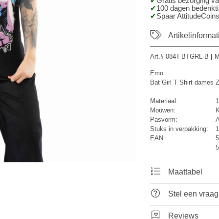
Gratis bezorging v
100 dagen bedenktij
Spaar AttitudeCoins
Artikelinformat
Art.#
084T-BTGRL-B
|
M
Emo
Bat Girl T Shirt dames 
Materiaal:
1
Mouwen:
K
Pasvorm:
A
Stuks in verpakking:
1
EAN:
5
5
Maattabel
Stel een vraag
Reviews