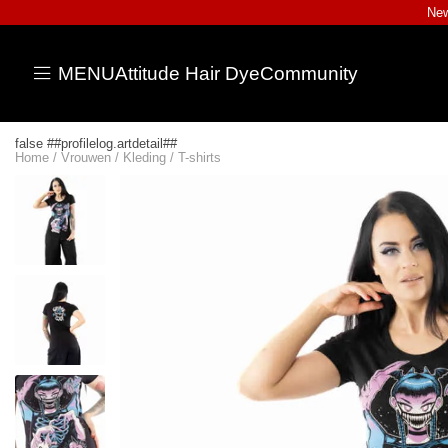
New
MENU
Attitude Hair Dye
Community
false ##profilelog.artdetail##
Home
/
Vrouwen
/
Kleding
/
T-shirts