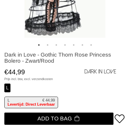
Dark in Love - Gothic Thorn Rose Princess
Bolero - Zwart/Rood
€44,99
Dark in Love
Prijs incl. btw, excl.
verzendkosten
L
L
€
44,99
Levertijd: Direct Leverbaar
ADD TO BAG