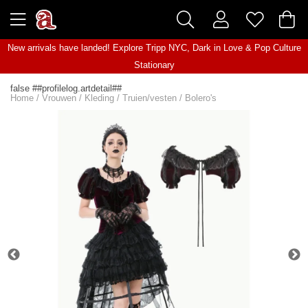
New arrivals have landed! Explore
Tripp NYC
,
Dark in Love
&
Pop Culture
Stationary
false ##profilelog.artdetail##
Home
/
Vrouwen
/
Kleding
/
Truien/vesten
/
Bolero's