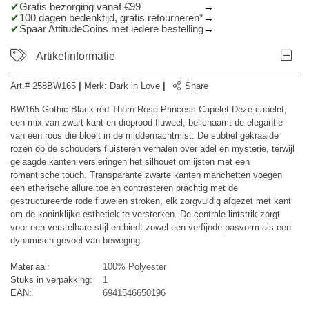
Gratis bezorging vanaf €99
100 dagen bedenktijd, gratis retourneren*
Spaar AttitudeCoins met iedere bestelling
Artikelinformatie
Art.#
258BW165
|
Merk
:
Dark in Love
|
Share
BW165 Gothic Black-red Thorn Rose Princess Capelet Deze capelet,
een mix van zwart kant en dieprood fluweel, belichaamt de elegantie
van een roos die bloeit in de middernachtmist. De subtiel gekraalde
rozen op de schouders fluisteren verhalen over adel en mysterie, terwijl
gelaagde kanten versieringen het silhouet omlijsten met een
romantische touch. Transparante zwarte kanten manchetten voegen
een etherische allure toe en contrasteren prachtig met de
gestructureerde rode fluwelen stroken, elk zorgvuldig afgezet met kant
om de koninklijke esthetiek te versterken. De centrale lintstrik zorgt
voor een verstelbare stijl en biedt zowel een verfijnde pasvorm als een
dynamisch gevoel van beweging.
Materiaal:
100% Polyester
Stuks in verpakking:
1
EAN:
6941546650196