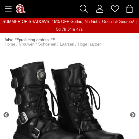
SUMMER OF SHADOWS: 15% OFF Gothic, Nu Goth, Occult & Secrets! |
5d 7h 34m 47s
false ##profilelog.artdetail##
Home
/
Vrouwen
/
Schoenen
/
Laarzen
/
Hoge laarzen