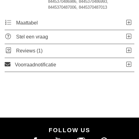
8445370486986, 8445370486993,
8445370487006, 8445370487013
Maattabel
Stel een vraag
Reviews (1)
Voorraadnotificatie
FOLLOW US