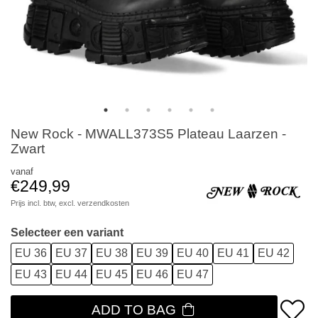
New Rock - MWALL373S5 Plateau Laarzen -
Zwart
vanaf
€249,99
Prijs incl. btw, excl.
verzendkosten
Selecteer een variant
EU 36
EU 37
EU 38
EU 39
EU 40
EU 41
EU 42
EU 43
EU 44
EU 45
EU 46
EU 47
ADD TO BAG