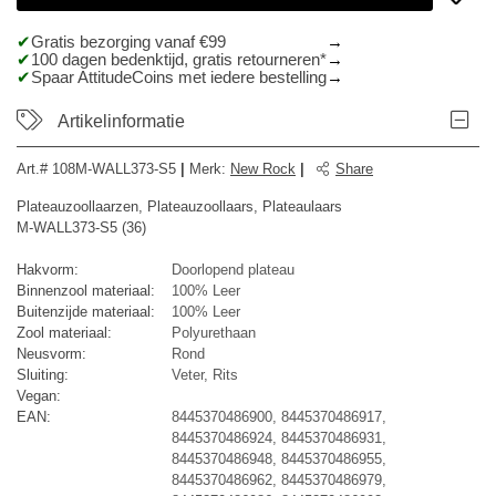
Gratis bezorging vanaf €99
100 dagen bedenktijd, gratis retourneren*
Spaar AttitudeCoins met iedere bestelling
Artikelinformatie
Art.#
108M-WALL373-S5
|
Merk
:
New Rock
|
Share
Plateauzoollaarzen, Plateauzoollaars, Plateaulaars
M-WALL373-S5 (36)
Hakvorm:
Doorlopend plateau
Binnenzool materiaal:
100% Leer
Buitenzijde materiaal:
100% Leer
Zool materiaal:
Polyurethaan
Neusvorm:
Rond
Sluiting:
Veter, Rits
Vegan:
EAN:
8445370486900, 8445370486917,
8445370486924, 8445370486931,
8445370486948, 8445370486955,
8445370486962, 8445370486979,