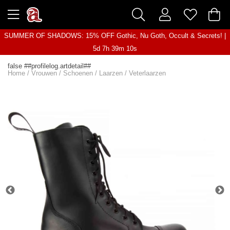
SUMMER OF SHADOWS: 15% OFF Gothic, Nu Goth, Occult & Secrets! |
5d 7h 39m 10s
false ##profilelog.artdetail##
Home
/
Vrouwen
/
Schoenen
/
Laarzen
/
Veterlaarzen