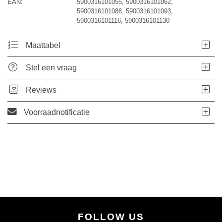
EAN:
5900316101055, 5900316101062,
5900316101086, 5900316101093,
5900316101116, 5900316101130
Maattabel
Stel een vraag
Reviews
Voorraadnotificatie
FOLLOW US