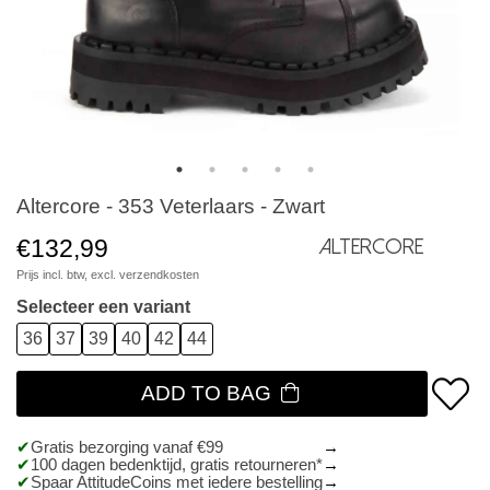
Altercore - 353 Veterlaars - Zwart
€132,99
Altercore
Prijs incl. btw, excl.
verzendkosten
Selecteer een variant
36
37
39
40
42
44
ADD TO BAG
Gratis bezorging vanaf €99
100 dagen bedenktijd, gratis retourneren*
Spaar AttitudeCoins met iedere bestelling